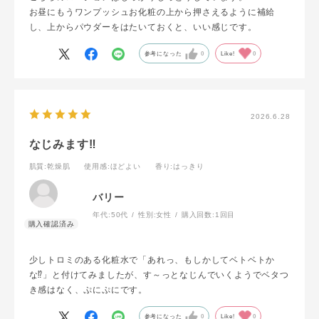
お昼にもうワンプッシュお化粧の上から押さえるように補給
し、上からパウダーをはたいておくと、いい感じです。
参考になった
0
Like!
0
2026.6.28
なじみます‼️
肌質
:乾燥肌
使用感
:ほどよい
香り
:はっきり
バリー
年代:
50代
性別:
女性
購入回数:
1回目
少しトロミのある化粧水で「あれっ、もしかしてベトベトか
な⁉️」と付けてみましたが、す～っとなじんでいくようでベタつ
き感はなく、ぷにぷにです。
参考になった
0
Like!
0