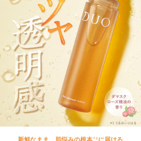
新鮮なまま、肌悩みの根本
に届ける
＊1