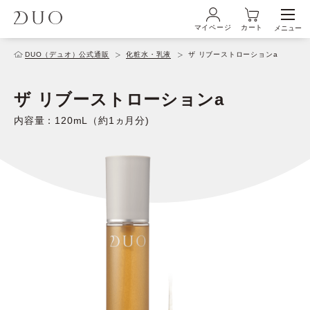
マイページ
カート
メニュー
ログイン・新規会員登録
DUO（デュオ）公式通販
化粧水・乳液
ザ リブーストローションa
ザ リブーストローションa
初めての方へ
内容量：120mL（約1ヵ月分)
商品ラインナップ
ブランド
サービス
キャンペーン・特集