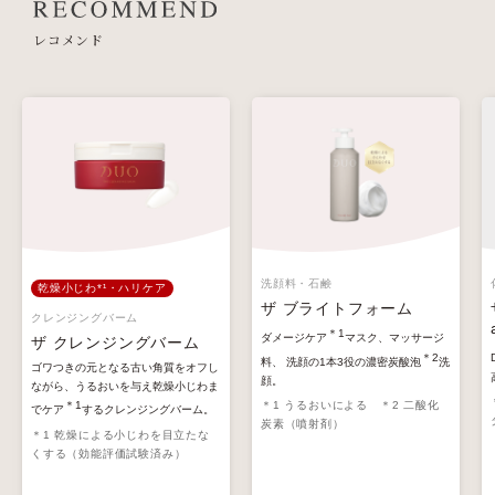
レコメンド
洗顔料・石鹸
乾燥小じわ*¹・ハリケア
ザ ブライトフォーム
クレンジングバーム
＊1
ダメージケア
マスク、マッサージ
ザ クレンジングバーム
＊2
料、 洗顔の1本3役の濃密炭酸泡
洗
ゴワつきの元となる古い角質をオフし
顔。
ながら、うるおいを与え乾燥小じわま
＊1 うるおいによる ＊2 二酸化
＊1
でケア
するクレンジングバーム。
炭素（噴射剤）
＊1 乾燥による小じわを目立たな
くする（効能評価試験済み）