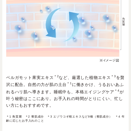
＊2
＊3
ベルガモット果実エキス
など、厳選した植物エキス
を贅
＊1
沢に配合。自然の力が肌の土台
に働きかけ、うるおいあふ
＊4
れるハリ肌へ導きます。睡眠中も、本格エイジングケア
が
叶う秘密はここにあり。お手入れの時間がとりにくい、忙し
い方にもおすすめです。
＊1 角質層 ＊2 整肌成分 ＊3 エゾウコギ根エキスなど9種（整肌成分） ＊4 年
齢に応じたお手入れのこと