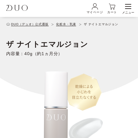
マイページ
カート
メニュー
ログイン・新規会員登録
DUO（デュオ）公式通販
化粧水・乳液
ザ ナイトエマルジョン
ザ ナイトエマルジョン
初めての方へ
内容量：40g（約1ヵ月分）
商品ラインナップ
ブランド
サービス
キャンペーン・特集