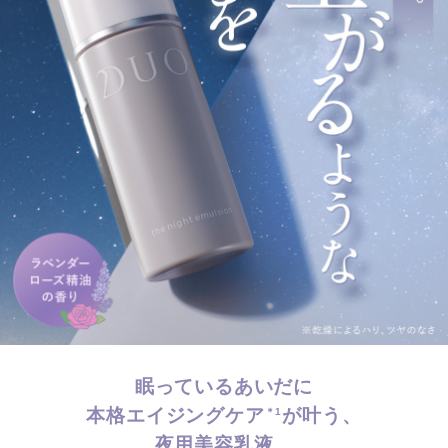
眠っているあいだに
本格エイジングケア
が叶う、
＊1
夜用美容乳液。