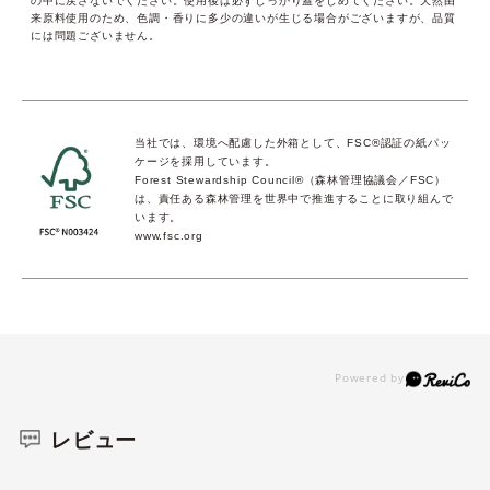
の中に戻さないでください。使用後は必ずしっかり蓋をしめてください。天然由
来原料使用のため、色調・香りに多少の違いが生じる場合がございますが、品質
には問題ございません。
当社では、環境へ配慮した外箱として、FSC®認証の紙パッ
ケージを採用しています。
Forest Stewardship Council®（森林管理協議会／FSC）
は、責任ある森林管理を世界中で推進することに取り組んで
います。
www.fsc.org
レビュー