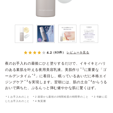
よくある質問
スペシャルコンテンツ
クレンジングバームの魅力
4.2
（63件）
レビューを見る
夜のお手入れの最後にひと塗りするだけで、イキイキとハリ
＊1
のある素肌を叶える夜用美容乳液。美肌作り
に重要な「ゴ
＊2
ールデンタイム
」に着目し、眠っているあいだに本格エイ
＊3
＊4
ジングケア
を実現します。翌朝には、肌の土台
からうる
おいで満ちた、ぷるんっと弾む健やかな肌に驚くはず。
あしたの美肌 |
＊1 お手入れのこと ＊2 就寝から最初の3時間程度の時間帯のこと ＊3 年齢に応
美容情報を発信・キレイをサポートするWebメディア
じたお手入れのこと ＊4 角質層