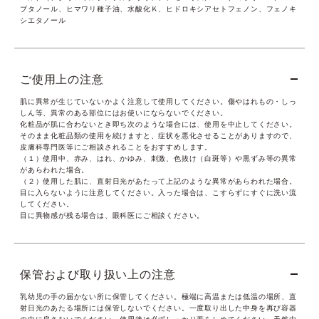
ブタノール、ヒマワリ種子油、水酸化Ｋ、ヒドロキシアセトフェノン、フェノキ
シエタノール
ご使用上の注意
肌に異常が生じていないかよく注意して使用してください。傷やはれもの・しっ
しん等、異常のある部位にはお使いにならないでください。
化粧品が肌に合わないとき即ち次のような場合には、使用を中止してください。
そのまま化粧品類の使用を続けますと、症状を悪化させることがありますので、
皮膚科専門医等にご相談されることをおすすめします。
（１）使用中、赤み、はれ、かゆみ、刺激、色抜け（白斑等）や黒ずみ等の異常
があらわれた場合。
（２）使用した肌に、直射日光があたって上記のような異常があらわれた場合。
目に入らないように注意してください。入った場合は、こすらずにすぐに洗い流
してください。
目に異物感が残る場合は、眼科医にご相談ください。
保管および取り扱い上の注意
乳幼児の手の届かない所に保管してください。極端に高温または低温の場所、直
射日光のあたる場所には保管しないでください。一度取り出した中身を再び容器