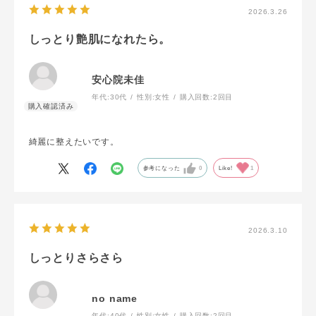
2026.3.26
しっとり艶肌になれたら。
安心院未佳
年代:
30代
性別:
女性
購入回数:
2回目
綺麗に整えたいです。
参考になった
0
Like!
1
2026.3.10
しっとりさらさら
no name
年代:
40代
性別:
女性
購入回数:
2回目