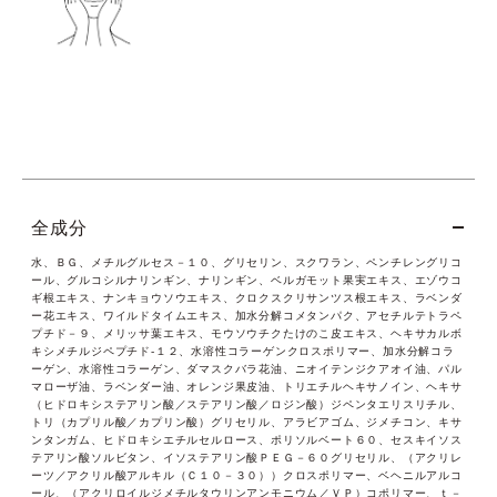
全成分
水、ＢＧ、メチルグルセス－１０、グリセリン、スクワラン、ペンチレングリコ
ール、グルコシルナリンギン、ナリンギン、ベルガモット果実エキス、エゾウコ
ギ根エキス、ナンキョウソウエキス、クロクスクリサンツス根エキス、ラベンダ
ー花エキス、ワイルドタイムエキス、加水分解コメタンパク、アセチルテトラペ
プチド－９、メリッサ葉エキス、モウソウチクたけのこ皮エキス、ヘキサカルボ
キシメチルジペプチド‐１２、水溶性コラーゲンクロスポリマー、加水分解コラ
ーゲン、水溶性コラーゲン、ダマスクバラ花油、ニオイテンジクアオイ油、パル
マローザ油、ラベンダー油、オレンジ果皮油、トリエチルヘキサノイン、ヘキサ
（ヒドロキシステアリン酸／ステアリン酸／ロジン酸）ジペンタエリスリチル、
トリ（カプリル酸／カプリン酸）グリセリル、アラビアゴム、ジメチコン、キサ
ンタンガム、ヒドロキシエチルセルロース、ポリソルベート６０、セスキイソス
テアリン酸ソルビタン、イソステアリン酸ＰＥＧ－６０グリセリル、（アクリレ
ーツ／アクリル酸アルキル（Ｃ１０－３０））クロスポリマー、ベヘニルアルコ
ール、（アクリロイルジメチルタウリンアンモニウム／ＶＰ）コポリマー、ｔ－