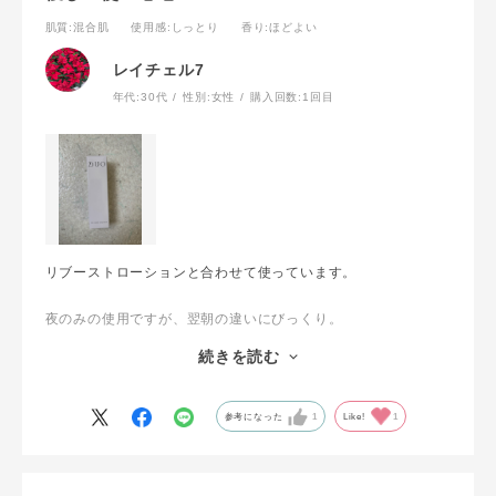
肌質
:混合肌
使用感
:しっとり
香り
:ほどよい
レイチェル7
年代:
30代
性別:
女性
購入回数:
1回目
リブーストローションと合わせて使っています。
夜のみの使用ですが、翌朝の違いにびっくり。
混合肌なのですが、ベタつく感じもなくしっとり！
続きを読む
化粧水とライン使いをしてこれからも愛用し続けます。
参考になった
1
Like!
1