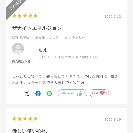
2026.6.12
ザナイトエマルジョン
肌質
:敏感肌
使用感
:しっとり
香り
:やさしい
ちえ
年代:
50代
性別:
女性
購入回数:
1回目
しっとりしていて、香りもとても良くて、つけた瞬間に、癒さ
れます。リラックスできる感じです(o^^o)
参考になった
0
Like!
0
2026.3.29
優しい使い心地