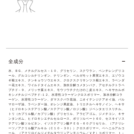
全成分
水、ＢＧ、メチルグルセス－１０、グリセリン、スクワラン、ペンチレングリコ
ール、グルコシルナリンギン、ナリンギン、ベルガモット果実エキス、エゾウコ
ギ根エキス、ナンキョウソウエキス、クロクスクリサンツス根エキス、ラベンダ
ー花エキス、ワイルドタイムエキス、加水分解コメタンパク、アセチルテトラペ
プチド－９、メリッサ葉エキス、モウソウチクたけのこ皮エキス、ヘキサカルボ
キシメチルジペプチド‐１２、水溶性コラーゲンクロスポリマー、加水分解コラ
ーゲン、水溶性コラーゲン、ダマスクバラ花油、ニオイテンジクアオイ油、パル
マローザ油、ラベンダー油、オレンジ果皮油、トリエチルヘキサノイン、ヘキサ
（ヒドロキシステアリン酸／ステアリン酸／ロジン酸）ジペンタエリスリチル、
トリ（カプリル酸／カプリン酸）グリセリル、アラビアゴム、ジメチコン、キサ
ンタンガム、ヒドロキシエチルセルロース、ポリソルベート６０、セスキイソス
テアリン酸ソルビタン、イソステアリン酸ＰＥＧ－６０グリセリル、（アクリレ
ーツ／アクリル酸アルキル（Ｃ１０－３０））クロスポリマー、ベヘニルアルコ
ール、（アクリロイルジメチルタウリンアンモニウム／ＶＰ）コポリマー、ｔ－