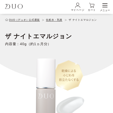
マイページ
カート
メニュー
ログイン・新規会員登録
DUO（デュオ）公式通販
化粧水・乳液
ザ ナイトエマルジョン
ザ ナイトエマルジョン
初めての方へ
内容量：40g（約1ヵ月分）
商品ラインナップ
ブランド
サービス
キャンペーン・特集