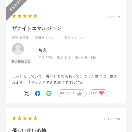
2026.6.12
ザナイトエマルジョン
肌質
:敏感肌
使用感
:しっとり
香り
:やさしい
ちえ
年代:
50代
性別:
女性
購入回数:
1回目
しっとりしていて、香りもとても良くて、つけた瞬間に、癒さ
れます。リラックスできる感じです(o^^o)
参考になった
0
Like!
0
2026.3.29
優しい使い心地