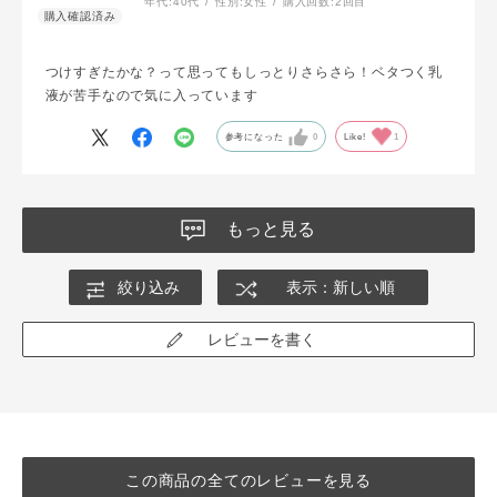
年代:
40代
性別:
女性
購入回数:
2回目
つけすぎたかな？って思ってもしっとりさらさら！ベタつく乳
液が苦手なので気に入っています
参考になった
0
Like!
1
もっと見る
絞り込み
表示：新しい順
レビューを書く
この商品の全てのレビューを見る