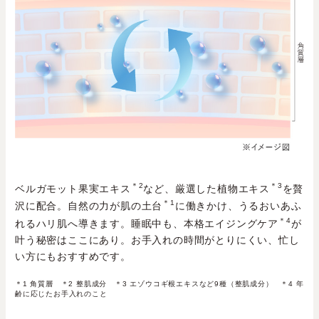
＊2
＊3
ベルガモット果実エキス
など、厳選した植物エキス
を贅
＊1
沢に配合。自然の力が肌の土台
に働きかけ、うるおいあふ
＊4
れるハリ肌へ導きます。睡眠中も、本格エイジングケア
が
叶う秘密はここにあり。お手入れの時間がとりにくい、忙し
い方にもおすすめです。
＊1 角質層 ＊2 整肌成分 ＊3 エゾウコギ根エキスなど9種（整肌成分） ＊4 年
齢に応じたお手入れのこと