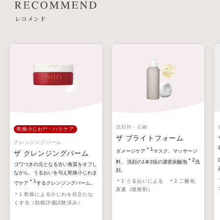
レコメンド
洗顔料・石鹸
乾燥小じわ*¹・ハリケア
ザ ブライトフォーム
クレンジングバーム
＊1
ダメージケア
マスク、マッサージ
ザ クレンジングバーム
＊2
料、 洗顔の1本3役の濃密炭酸泡
洗
ゴワつきの元となる古い角質をオフし
顔。
ながら、うるおいを与え乾燥小じわま
＊1 うるおいによる ＊2 二酸化
＊1
でケア
するクレンジングバーム。
炭素（噴射剤）
＊1 乾燥による小じわを目立たな
くする（効能評価試験済み）