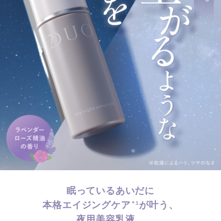
眠っているあいだに
本格エイジングケア
が叶う、
＊1
夜用美容乳液。