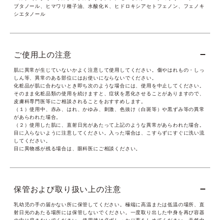
ブタノール、ヒマワリ種子油、水酸化Ｋ、ヒドロキシアセトフェノン、フェノキ
シエタノール
ご使用上の注意
肌に異常が生じていないかよく注意して使用してください。傷やはれもの・しっ
しん等、異常のある部位にはお使いにならないでください。
化粧品が肌に合わないとき即ち次のような場合には、使用を中止してください。
そのまま化粧品類の使用を続けますと、症状を悪化させることがありますので、
皮膚科専門医等にご相談されることをおすすめします。
（１）使用中、赤み、はれ、かゆみ、刺激、色抜け（白斑等）や黒ずみ等の異常
があらわれた場合。
（２）使用した肌に、直射日光があたって上記のような異常があらわれた場合。
目に入らないように注意してください。入った場合は、こすらずにすぐに洗い流
してください。
目に異物感が残る場合は、眼科医にご相談ください。
保管および取り扱い上の注意
乳幼児の手の届かない所に保管してください。極端に高温または低温の場所、直
射日光のあたる場所には保管しないでください。一度取り出した中身を再び容器