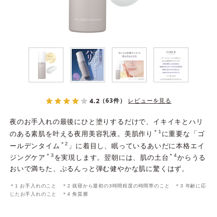
よくある質問
スペシャルコンテンツ
クレンジングバームの魅力
4.2
（63件）
レビューを見る
夜のお手入れの最後にひと塗りするだけで、イキイキとハリ
＊1
のある素肌を叶える夜用美容乳液。美肌作り
に重要な「ゴ
＊2
ールデンタイム
」に着目し、眠っているあいだに本格エイ
＊3
＊4
ジングケア
を実現します。翌朝には、肌の土台
からうる
おいで満ちた、ぷるんっと弾む健やかな肌に驚くはず。
あしたの美肌 |
＊1 お手入れのこと ＊2 就寝から最初の3時間程度の時間帯のこと ＊3 年齢に応
美容情報を発信・キレイをサポートするWebメディア
じたお手入れのこと ＊4 角質層