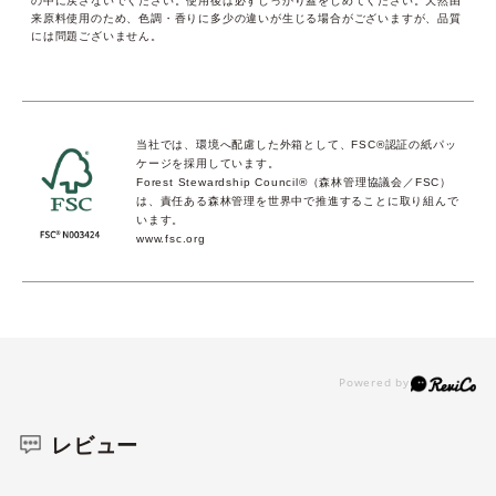
の中に戻さないでください。使用後は必ずしっかり蓋をしめてください。天然由
来原料使用のため、色調・香りに多少の違いが生じる場合がございますが、品質
には問題ございません。
当社では、環境へ配慮した外箱として、FSC®認証の紙パッ
ケージを採用しています。
Forest Stewardship Council®（森林管理協議会／FSC）
は、責任ある森林管理を世界中で推進することに取り組んで
います。
www.fsc.org
レビュー