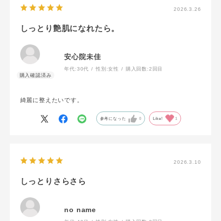
2026.3.26
しっとり艶肌になれたら。
安心院未佳
年代:
30代
性別:
女性
購入回数:
2回目
綺麗に整えたいです。
参考になった
0
Like!
1
2026.3.10
しっとりさらさら
no name