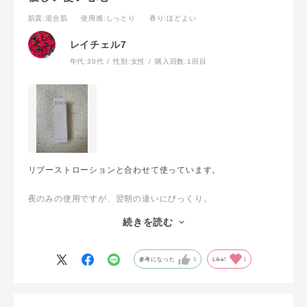
肌質
:混合肌
使用感
:しっとり
香り
:ほどよい
レイチェル7
年代:
30代
性別:
女性
購入回数:
1回目
リブーストローションと合わせて使っています。
夜のみの使用ですが、翌朝の違いにびっくり。
混合肌なのですが、ベタつく感じもなくしっとり！
続きを読む
化粧水とライン使いをしてこれからも愛用し続けます。
参考になった
1
Like!
1