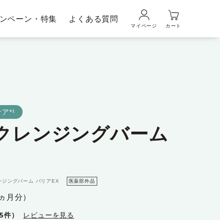
ンペーン・特集
よくある質問
マイページ
カート
品の使い方
ギフトラッピングサービス
メンズブランド｜
ムの魅力
DUO MEN
ア*¹
用クレンジングバーム
粧水・乳液
美容液
ンジングバーム バリアEX
医薬部外品
1ヵ月分）
65件）
レビューを見る