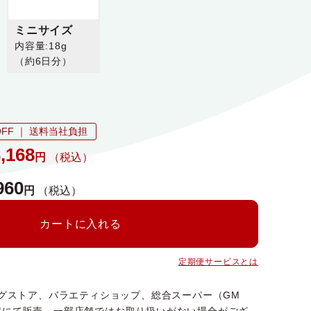
ミニサイズ
内容量:18g
（約6日分）
FF ｜ 送料当社負担
,168
円
（税込）
960
円
（税込）
カートに入れる
定期便サービスとは
ッグストア、バラエティショップ、総合スーパー（GM