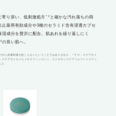
＊2
に寄り添い、低刺激処方
と確かな汚れ落ちの両
防止薬用有効成分や3種のセラミド含有浸透カプセ
保湿成分を贅沢に配合。肌あれを繰り返しにく
4
の良い肌へ。
ての方に皮膚刺激が起こらないということではありません ＊3 Ｎ－ステアロイ
－ステアロイルジヒドロスフィンゴシン、ヒドロキシステアリルフィトスフィ
こと