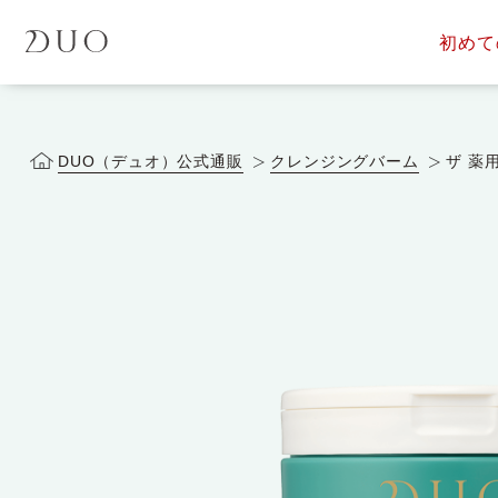
初めて
定期便サービス
商品一覧
会員ス
DUOについて
DUOヒス
DUO（デュオ）公式通販
クレンジングバーム
ザ 薬
落とす美容液