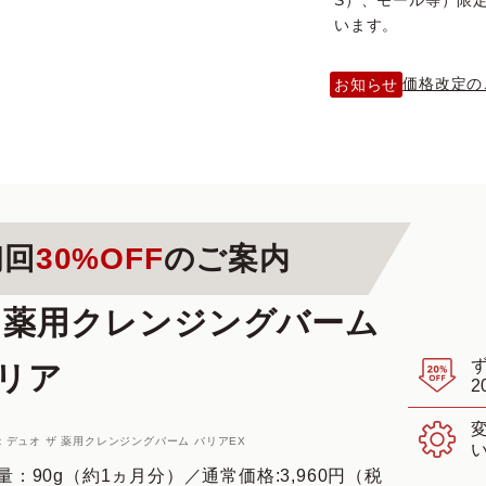
S）、モール等）限
います。
価格改定の
お知らせ
初回
30%OFF
のご案内
 薬用クレンジングバーム
リア
2
：デュオ ザ 薬用クレンジングバーム バリアEX
量：90g（約1ヵ月分）
／
通常価格:3,960円（税