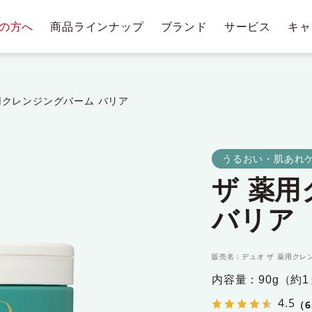
の方へ
商品ラインナップ
ブランド
サービス
キャ
テージ・ポイントプログラム
肌悩みから探す
お手入れステップ
ショッピングガイド
商
トリー
ベストコスメ受賞履歴
クレンジングバー
用クレンジングバーム バリア
うるおい・肌あれケ
クレンジ
ザ 薬
ングバー
洗顔料・石鹸
化
ム
バリア
販売名：デュオ ザ 薬用クレ
内容量：90g（約
4.5
（