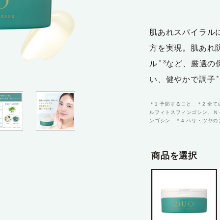
テム
肌あれスパイラル
方を実現。肌あれ
＊3
ル
など、厳選の
＊
い、健やかで調子
＊1 予防すること ＊2 全
ルフィトスフィンゴシン、Ｎ
ンゴシン ＊4 ハリ・ツヤの
商品を選択