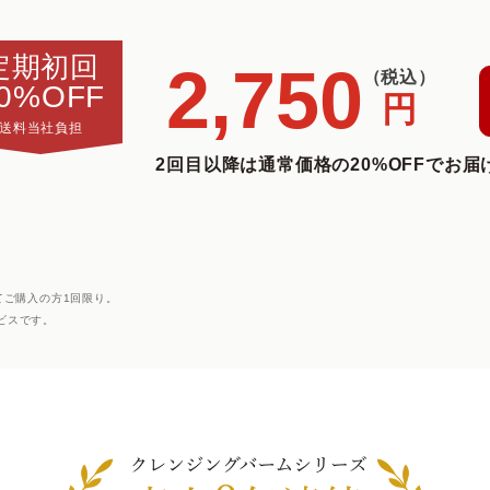
定期初回
2,750
（税込）
0%OFF
円
送料当社負担
2回目以降は通常価格の20%OFFでお届
てご購入の方1回限り。
ビスです。