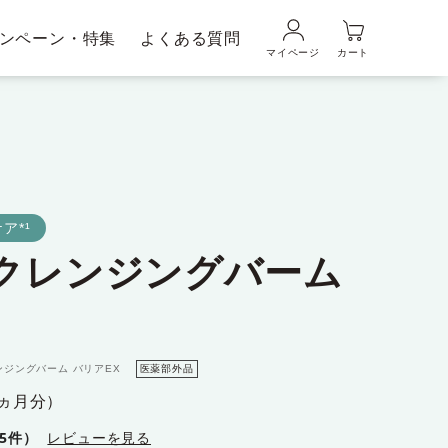
ンペーン・特集
よくある質問
マイページ
カート
品の使い方
ギフトラッピングサービス
メンズブランド｜
ムの魅力
DUO MEN
ア*¹
用クレンジングバーム
粧水・乳液
美容液
ンジングバーム バリアEX
医薬部外品
1ヵ月分）
65件）
レビューを見る