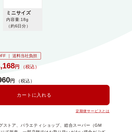
ミニサイズ
内容量:18g
（約6日分）
FF ｜ 送料当社負担
,168
円
（税込）
960
円
（税込）
カートに入れる
定期便サービスとは
ッグストア、バラエティショップ、総合スーパー（GM