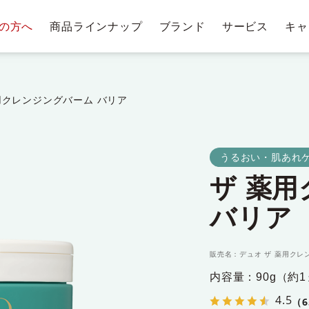
の方へ
商品ラインナップ
ブランド
サービス
キャ
テージ・ポイントプログラム
肌悩みから探す
お手入れステップ
ショッピングガイド
商
トリー
ベストコスメ受賞履歴
クレンジングバー
用クレンジングバーム バリア
うるおい・肌あれケ
クレンジ
ザ 薬
ングバー
洗顔料・石鹸
化
ム
バリア
販売名：デュオ ザ 薬用クレ
内容量：90g（約
4.5
（