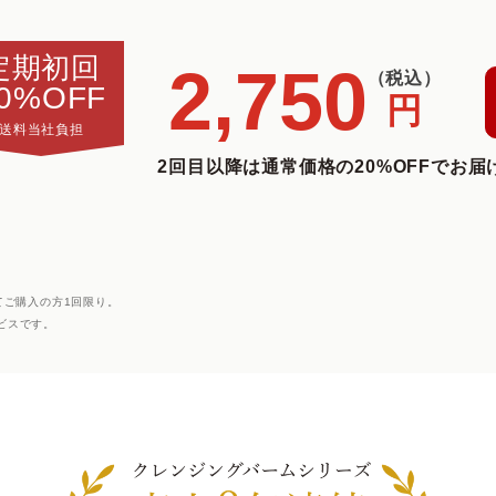
定期初回
2,750
（税込）
0%OFF
円
送料当社負担
2回目以降は通常価格の20%OFFでお届
てご購入の方1回限り。
ビスです。