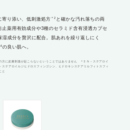
＊2
に寄り添い、低刺激処方
と確かな汚れ落ちの両
防止薬用有効成分や3種のセラミド含有浸透カプセ
保湿成分を贅沢に配合。肌あれを繰り返しにく
4
の良い肌へ。
ての方に皮膚刺激が起こらないということではありません ＊3 Ｎ－ステアロイ
－ステアロイルジヒドロスフィンゴシン、ヒドロキシステアリルフィトスフィ
こと