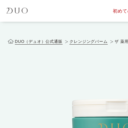
初めて
定期便サービス
商品一覧
会員ス
DUOについて
DUOヒス
DUO（デュオ）公式通販
クレンジングバーム
ザ 薬
落とす美容液