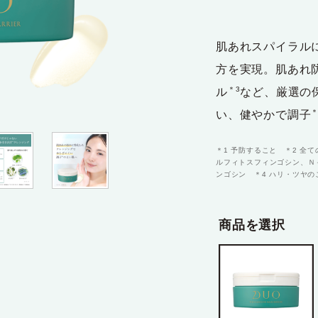
テム
肌あれスパイラル
方を実現。肌あれ
＊3
ル
など、厳選の
＊
い、健やかで調子
＊1 予防すること ＊2 全
ルフィトスフィンゴシン、Ｎ
ンゴシン ＊4 ハリ・ツヤの
商品を選択