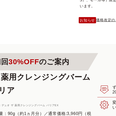
S）、モール等）限
います。
価格改定の
お知らせ
初回
30%OFF
のご案内
 薬用クレンジングバーム
リア
2
：デュオ ザ 薬用クレンジングバーム バリアEX
量：90g（約1ヵ月分）
／
通常価格:3,960円（税