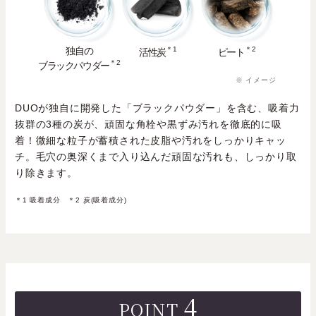
独自の
＊1
＊2
活性炭
ピート
＊2
ブラックパウダー
※ イメージ
DUOが独自に開発した「ブラックパウダー」を含む、吸着力
抜群の3種の炭が、頑固な角栓や黒ずみ汚れを徹底的に吸
着！微細な粒子が蓄積された皮脂や汚れをしっかりキャッ
チ。毛穴の奥深くまで入り込んだ頑固な汚れも、しっかり取
り除きます。
＊1 吸着成分 ＊2 炭(吸着成分)
4
POINT