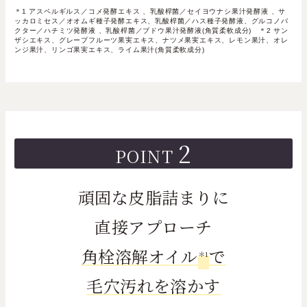
＊1 アスペルギルス／コメ発酵エキス 、乳酸桿菌／セイヨウナシ果汁発酵液 、サ
ッカロミセス／オオムギ種子発酵エキス、乳酸桿菌／ハス種子発酵液、グルコノバ
クター／ハチミツ発酵液 、乳酸桿菌／ブドウ果汁発酵液(角質柔軟成分) ＊2 サン
ザシエキス、グレープフルーツ果実エキス、ナツメ果実エキス、レモン果汁、オレ
ンジ果汁、リンゴ果実エキス、ライム果汁(角質柔軟成分)
2
POINT
頑固な皮脂詰まりに
直接アプローチ
角栓溶解オイル
で
＊1
毛穴汚れを溶かす