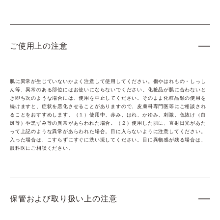
ご使用上の注意
肌に異常が生じていないかよく注意して使用してください。傷やはれもの・しっし
ん等、異常のある部位にはお使いにならないでください。化粧品が肌に合わないと
き即ち次のような場合には、使用を中止してください。そのまま化粧品類の使用を
続けますと、症状を悪化させることがありますので、皮膚科専門医等にご相談され
ることをおすすめします。（１）使用中、赤み、はれ、かゆみ、刺激、色抜け（白
斑等）や黒ずみ等の異常があらわれた場合。（２）使用した肌に、直射日光があた
って上記のような異常があらわれた場合。目に入らないように注意してください。
入った場合は、こすらずにすぐに洗い流してください。目に異物感が残る場合は、
眼科医にご相談ください。
保管および取り扱い上の注意