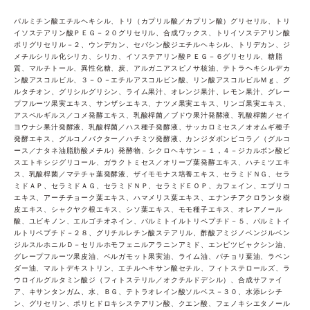
パルミチン酸エチルヘキシル、トリ（カプリル酸／カプリン酸）グリセリル、トリ
イソステアリン酸ＰＥＧ－２０グリセリル、合成ワックス、トリイソステアリン酸
ポリグリセリル－２、ウンデカン、セバシン酸ジエチルヘキシル、トリデカン、ジ
メチルシリル化シリカ、シリカ、イソステアリン酸ＰＥＧ－６グリセリル、糖脂
質、マルチトール、異性化糖、炭、アルガニアスピノサ核油、テトラヘキシルデカ
ン酸アスコルビル、３－Ｏ－エチルアスコルビン酸、リン酸アスコルビルＭｇ、グ
ルタチオン、グリシルグリシン、ライム果汁、オレンジ果汁、レモン果汁、グレー
プフルーツ果実エキス、サンザシエキス、ナツメ果実エキス、リンゴ果実エキス、
アスペルギルス／コメ発酵エキス、乳酸桿菌／ブドウ果汁発酵液、乳酸桿菌／セイ
ヨウナシ果汁発酵液、乳酸桿菌／ハス種子発酵液、サッカロミセス／オオムギ種子
発酵エキス、グルコノバクター／ハチミツ発酵液、カンジダボンビコラ／（グルコ
ース／ナタネ油脂肪酸メチル）発酵物、シクロヘキサン－１，４－ジカルボン酸ビ
スエトキシジグリコール、ガラクトミセス／オリーブ葉発酵エキス、ハチミツエキ
ス、乳酸桿菌／マテチャ葉発酵液、ザイモモナス培養エキス、セラミドＮＧ、セラ
ミドＡＰ、セラミドＡＧ、セラミドＮＰ、セラミドＥＯＰ、カフェイン、エブリコ
エキス、アーチチョーク葉エキス、ハマメリス葉エキス、エナンチアクロランタ樹
皮エキス、シャクヤク根エキス、シソ葉エキス、モモ種子エキス、オレアノール
酸、ユビキノン、エルゴチオネイン、パルミトイルトリペプチド－５、パルミトイ
ルトリペプチド－２８、グリチルレチン酸ステアリル、酢酸アミジノベンジルベン
ジルスルホニルＤ－セリルホモフェニルアラニンアミド、エンピツビャクシン油、
グレープフルーツ果皮油、ベルガモット果実油、ライム油、パチョリ葉油、ラベン
ダー油、マルトデキストリン、エチルヘキサン酸セチル、フィトステロールズ、ラ
ウロイルグルタミン酸ジ（フィトステリル／オクチルドデシル）、合成サファイ
ア、キサンタンガム、水、ＢＧ、テトラオレイン酸ソルベス－３０、水添レシチ
ン、グリセリン、ポリヒドロキシステアリン酸、クエン酸、フェノキシエタノール