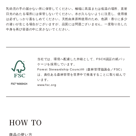
乳幼児の手の届かない所に保管してください。極端に高温または低温の場所、直射
日光のあたる場所には保管しないでください。水が入らないように注意し、使用後
は必ずしっかり蓋をしめてください。天然由来原料使用のため、色調・香りに多少
の違いが生じる場合がございますが、品質には問題ございません。一度取り出した
中身を再び容器の中に戻さないでください。
当社では、環境へ配慮した外箱として、FSC®認証の紙パッ
ケージを採用しています。
Forest Stewardship Council®（森林管理協議会／FSC）
は、責任ある森林管理を世界中で推進することに取り組んで
います。
www.fsc.org
HOW TO
商品の使い方