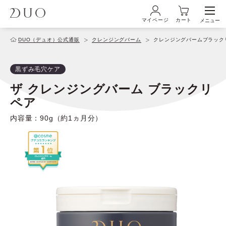
マイページ
カート
メニュー
ログイン・新規会員登録
DUO（デュオ）公式通販
クレンジングバーム
クレンジングバームブラック
黒ずみ毛穴ケア
初めての方へ
ザ クレンジングバーム ブラックリ
ペア
商品ラインナップ
内容量：90g（約1ヵ月分）
ブランド
サービス
キャンペーン・特集