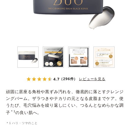
よくある質問
スペシャルコンテンツ
クレンジングバームの魅力
4.7
（296件）
レビューを見る
頑固に居座る角栓や黒ずみ汚れを、徹底的に落とすクレンジ
ングバーム。ザラつきやテカリの元となる皮脂までケア。使
うたび、毛穴悩みを繰り返しにくい、つるんとなめらかな調
あしたの美肌 |
＊1
子
の良い肌へ。
美容情報を発信・キレイをサポートするWebメディア
＊1 ハリ・ツヤのこと