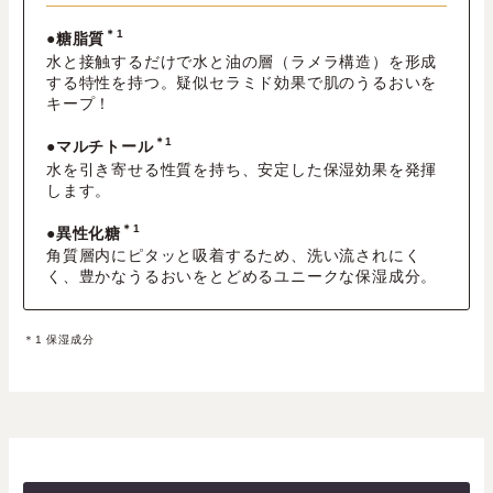
＊1
●糖脂質
水と接触するだけで水と油の層（ラメラ構造）を形成
する特性を持つ。疑似セラミド効果で肌のうるおいを
キープ！
＊1
●マルチトール
水を引き寄せる性質を持ち、安定した保湿効果を発揮
します。
＊1
●異性化糖
角質層内にピタッと吸着するため、洗い流されにく
く、豊かなうるおいをとどめるユニークな保湿成分。
＊1 保湿成分