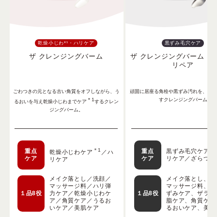
乾燥小じわ*¹・ハリケア
黒ずみ毛穴ケア
ザ クレンジングバーム
ザ クレンジングバーム ブ
リペア
ごわつきの元となる古い角質をオフしながら、う
頑固に居座る角栓や黒ずみ汚れを、徹底
＊1
すクレンジングバーム
るおいを与え乾燥小じわまでケア
するクレン
ジングバーム。
＊1
重点
重点
黒ずみ毛穴ケア／
乾燥小じわケア
／ハ
ケア
ケア
リケア／ざらつき
リケア
メイク落とし／洗顔／
メイク落とし、洗
マッサージ料／ハリ弾
マッサージ料、角
１品8役
力ケア／乾燥小じわケ
１品8役
ずみケア、ザラつ
ア／角質ケア／うるお
脂ケア、角質ケア
いケア／美肌ケア
るおいケア、美肌