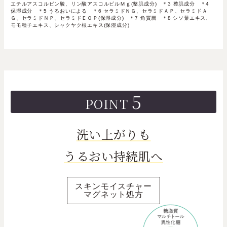
エチルアスコルビン酸、リン酸アスコルビルＭｇ(整肌成分) ＊3 整肌成分 ＊4
保湿成分 ＊5 うるおいによる ＊6 セラミドＮＧ、セラミドＡＰ、セラミドＡ
Ｇ、セラミドＮＰ、セラミドＥＯＰ(保湿成分) ＊7 角質層 ＊8 シソ葉エキス、
モモ種子エキス、シャクヤク根エキス(保湿成分)
5
POINT
洗い上がりも
うるおい持続肌へ
スキンモイスチャー
マグネット処方