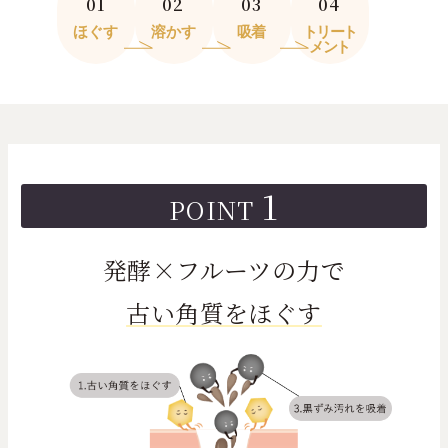
01
02
03
04
ほぐす
溶かす
吸着
トリート
メント
1
POINT
発酵×フルーツの力で
古い角質をほぐす