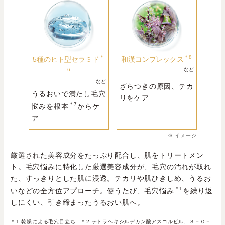
＊
＊8
5種のヒト型セラミド
和漢コンプレックス
6
など
など
ざらつきの原因、テカ
うるおいで満たし毛穴
リをケア
＊7
悩みを根本
からケ
ア
※ イメージ
厳選された美容成分をたっぷり配合し、肌をトリートメン
ト。毛穴悩みに特化した厳選美容成分が、毛穴の汚れが取れ
た、すっきりとした肌に浸透。テカリや肌ひきしめ、うるお
＊1
いなどの全方位アプローチ。使うたび、毛穴悩み
を繰り返
しにくい、引き締まったうるおい肌へ。
＊1 乾燥による毛穴目立ち ＊2 テトラヘキシルデカン酸アスコルビル、３－Ｏ－