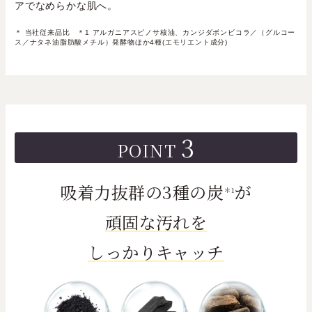
アでなめらかな肌へ。
＊ 当社従来品比 ＊1 アルガニアスピノサ核油、カンジダボンビコラ／（グルコー
ス／ナタネ油脂肪酸メチル）発酵物ほか4種(エモリエント成分)
3
POINT
吸着力抜群の3種の炭
が
＊1
頑固な汚れを
しっかりキャッチ