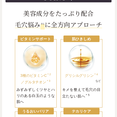
美容成分をたっぷり配合
毛穴悩み
に全方向アプローチ
＊1
ビタミンサポート
肌ひきしめ
＊2
＊4
3種のビタミンC
グリシルグリシン
＊3
など
／
グルタチオン
みずみずしくツヤとハ
キメを整えて毛穴の目
リのある白玉のような
＊5
立たない肌へ
肌へ
うるおいバリア
テカリケア