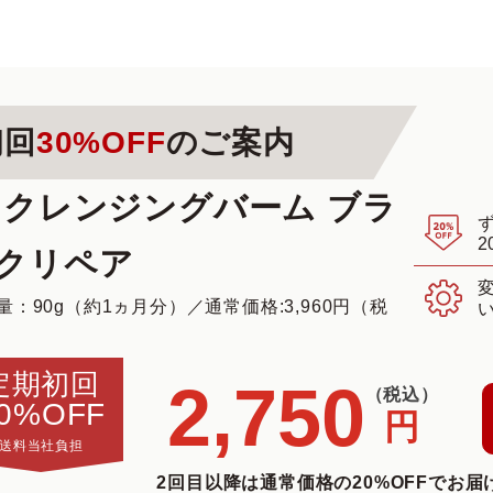
初回
30%OFF
のご案内
 クレンジングバーム ブラ
2
クリペア
量：90g（約1ヵ月分）
／
通常価格:3,960円（税
定期初回
2,750
（税込）
0%OFF
円
送料当社負担
2回目以降は通常価格の20%OFFでお届