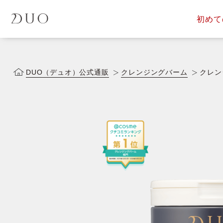
初めて
定期便サービス
商品一覧
会員ス
DUOについて
DUOヒス
DUO（デュオ）公式通販
クレンジングバーム
クレン
落とす美容液