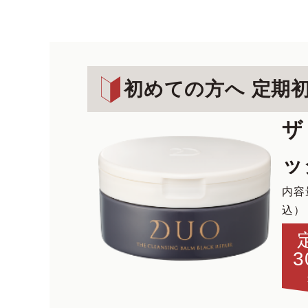
初めての方へ 定期
ザ
ッ
内容
込）
3