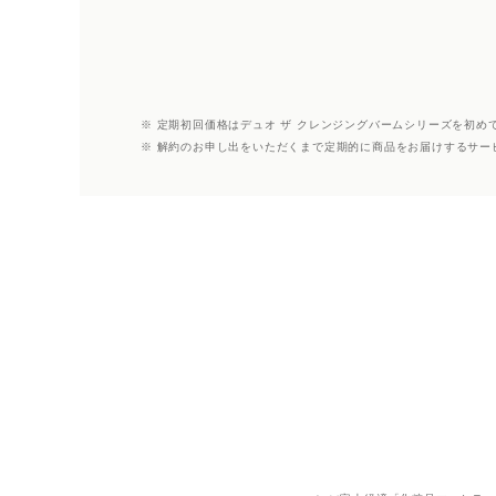
※ 定期初回価格はデュオ ザ クレンジングバームシリーズを初め
※ 解約のお申し出をいただくまで定期的に商品をお届けするサー