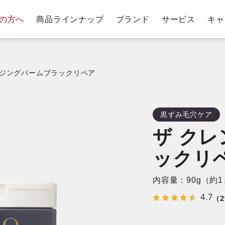
の方へ
商品ラインナップ
ブランド
サービス
キャ
テージ・ポイントプログラム
肌悩みから探す
お手入れステップ
ショッピングガイド
商
トリー
ベストコスメ受賞履歴
クレンジングバー
ジングバームブラックリペア
黒ずみ毛穴ケア
クレンジ
ザ クレ
ングバー
洗顔料・石鹸
化
ム
ックリ
内容量：90g（約
4.7
（2