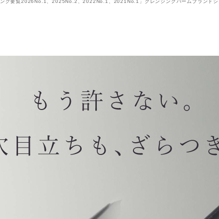
要覧2026No.1、2025No.2、2022No.1、2021No.1」クレンジングバームブラン