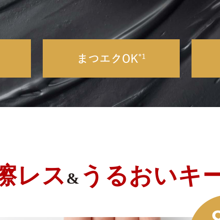
擦レス
うるおいキ
&