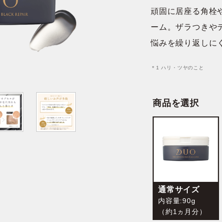
テム
頑固に居座る角栓
ーム。ザラつきや
悩みを繰り返しに
＊1 ハリ・ツヤのこと
商品を選択
通常サイズ
内容量:90g
（約1ヵ月分）