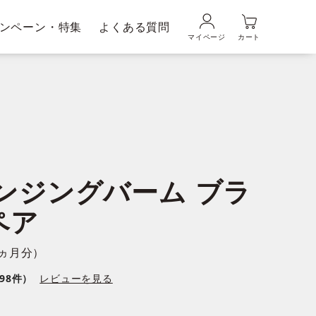
ンペーン・特集
よくある質問
マイページ
カート
品の使い方
ギフトラッピングサービス
メンズブランド｜
ムの魅力
DUO MEN
ンジングバーム ブラ
粧水・乳液
美容液
ペア
1ヵ月分）
98件）
レビューを見る