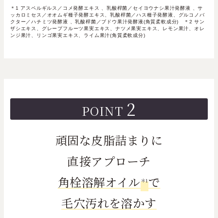
＊1 アスペルギルス／コメ発酵エキス 、乳酸桿菌／セイヨウナシ果汁発酵液 、サ
ッカロミセス／オオムギ種子発酵エキス、乳酸桿菌／ハス種子発酵液、グルコノバ
クター／ハチミツ発酵液 、乳酸桿菌／ブドウ果汁発酵液(角質柔軟成分) ＊2 サン
ザシエキス、グレープフルーツ果実エキス、ナツメ果実エキス、レモン果汁、オレ
ンジ果汁、リンゴ果実エキス、ライム果汁(角質柔軟成分)
2
POINT
頑固な皮脂詰まりに
直接アプローチ
角栓溶解オイル
で
＊1
毛穴汚れを溶かす