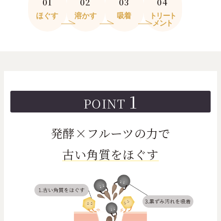
01
02
03
04
ほぐす
溶かす
吸着
トリート
メント
1
POINT
発酵×フルーツの力で
古い角質をほぐす