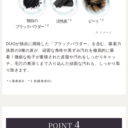
独自の
＊1
＊2
活性炭
ピート
＊2
ブラックパウダー
※ イメージ
DUOが独自に開発した「ブラックパウダー」を含む、吸着力
抜群の3種の炭が、頑固な角栓や黒ずみ汚れを徹底的に吸
着！微細な粒子が蓄積された皮脂や汚れをしっかりキャッ
チ。毛穴の奥深くまで入り込んだ頑固な汚れも、しっかり取
り除きます。
＊1 吸着成分 ＊2 炭(吸着成分)
4
POINT