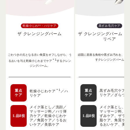
乾燥小じわ*¹・ハリケア
黒ずみ毛穴ケア
ザ クレンジングバーム
ザ クレンジングバーム ブ
リペア
ごわつきの元となる古い角質をオフしながら、う
頑固に居座る角栓や黒ずみ汚れを、徹底
＊1
すクレンジングバーム
るおいを与え乾燥小じわまでケア
するクレン
ジングバーム。
＊1
重点
重点
黒ずみ毛穴ケア／
乾燥小じわケア
／ハ
ケア
ケア
リケア／ざらつき
リケア
メイク落とし／洗顔／
メイク落とし、洗
マッサージ料／ハリ弾
マッサージ料、角
１品8役
力ケア／乾燥小じわケ
１品8役
ずみケア、ザラつ
ア／角質ケア／うるお
脂ケア、角質ケア
いケア／美肌ケア
るおいケア、美肌