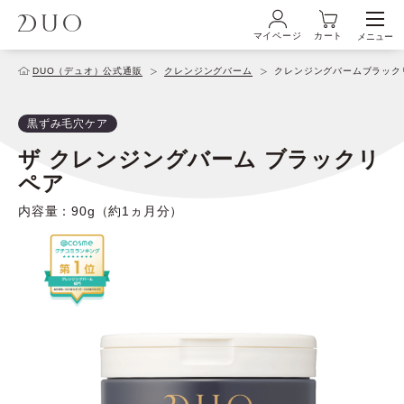
マイページ
カート
メニュー
ログイン・新規会員登録
DUO（デュオ）公式通販
クレンジングバーム
クレンジングバームブラック
黒ずみ毛穴ケア
初めての方へ
ザ クレンジングバーム ブラックリ
ペア
商品ラインナップ
内容量：90g（約1ヵ月分）
ブランド
サービス
キャンペーン・特集