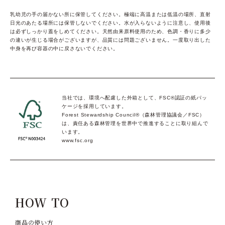
乳幼児の手の届かない所に保管してください。極端に高温または低温の場所、直射
日光のあたる場所には保管しないでください。水が入らないように注意し、使用後
は必ずしっかり蓋をしめてください。天然由来原料使用のため、色調・香りに多少
の違いが生じる場合がございますが、品質には問題ございません。一度取り出した
中身を再び容器の中に戻さないでください。
当社では、環境へ配慮した外箱として、FSC®認証の紙パッ
ケージを採用しています。
Forest Stewardship Council®（森林管理協議会／FSC）
は、責任ある森林管理を世界中で推進することに取り組んで
います。
www.fsc.org
HOW TO
商品の使い方