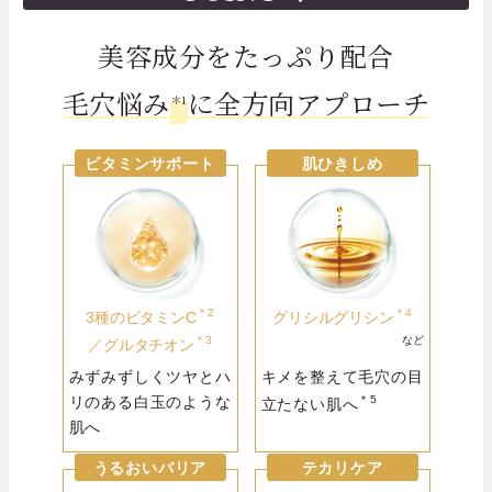
美容成分をたっぷり配合
毛穴悩み
に全方向アプローチ
＊1
ビタミンサポート
肌ひきしめ
＊2
＊4
3種のビタミンC
グリシルグリシン
＊3
など
／
グルタチオン
みずみずしくツヤとハ
キメを整えて毛穴の目
リのある白玉のような
＊5
立たない肌へ
肌へ
うるおいバリア
テカリケア