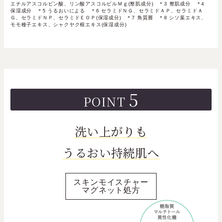
エチルアスコルビン酸、リン酸アスコルビルＭｇ(整肌成分) ＊3 整肌成分 ＊4
保湿成分 ＊5 うるおいによる ＊6 セラミドＮＧ、セラミドＡＰ、セラミドＡ
Ｇ、セラミドＮＰ、セラミドＥＯＰ(保湿成分) ＊7 角質層 ＊8 シソ葉エキス、
モモ種子エキス、シャクヤク根エキス(保湿成分)
5
POINT
洗い上がりも
うるおい持続肌へ
スキンモイスチャー
マグネット処方