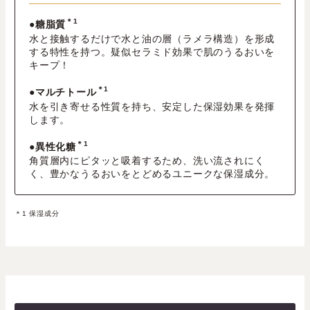
＊1
●糖脂質
水と接触するだけで水と油の層（ラメラ構造）を形成
する特性を持つ。疑似セラミド効果で肌のうるおいを
キープ！
＊1
●マルチトール
水を引き寄せる性質を持ち、安定した保湿効果を発揮
します。
＊1
●異性化糖
角質層内にピタッと吸着するため、洗い流されにく
く、豊かなうるおいをとどめるユニークな保湿成分。
＊1 保湿成分