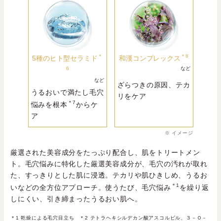
＊
＊8
5種のヒト型セラミド
和漢コンプレックス
6
など
など
ざらつきの原因、テカ
うるおいで満たし毛穴
リをケア
＊7
悩みを根本
からケ
ア
※ イメージ
厳選された美容成分をたっぷり配合し、肌をトリートメン
ト。毛穴悩みに特化した厳選美容成分が、毛穴の汚れが取れ
た、すっきりとした肌に浸透。テカリや肌ひきしめ、うるお
＊1
いなどの全方位アプローチ。使うたび、毛穴悩み
を繰り返
しにくい、引き締まったうるおい肌へ。
＊1 乾燥による毛穴目立ち ＊2 テトラヘキシルデカン酸アスコルビル、３－Ｏ－