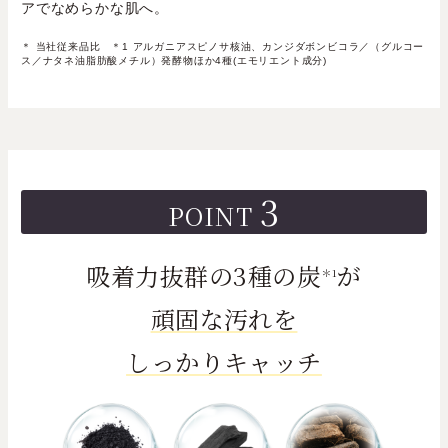
アでなめらかな肌へ。
＊ 当社従来品比 ＊1 アルガニアスピノサ核油、カンジダボンビコラ／（グルコー
ス／ナタネ油脂肪酸メチル）発酵物ほか4種(エモリエント成分)
3
POINT
吸着力抜群の3種の炭
が
＊1
頑固な汚れを
しっかりキャッチ