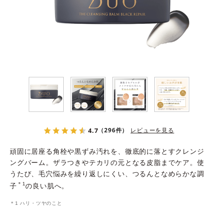
よくある質問
スペシャルコンテンツ
クレンジングバームの魅力
4.7
（296件）
レビューを見る
頑固に居座る角栓や黒ずみ汚れを、徹底的に落とすクレンジ
ングバーム。ザラつきやテカリの元となる皮脂までケア。使
うたび、毛穴悩みを繰り返しにくい、つるんとなめらかな調
あしたの美肌 |
＊1
子
の良い肌へ。
美容情報を発信・キレイをサポートするWebメディア
＊1 ハリ・ツヤのこと