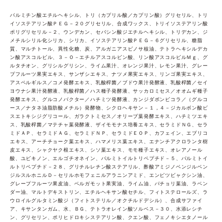
パルミチン酸エチルヘキシル、トリ（カプリル酸／カプリン酸）グリセリル、トリ
イソステアリン酸ＰＥＧ－２０グリセリル、合成ワックス、トリイソステアリン酸
ポリグリセリル－２、ウンデカン、セバシン酸ジエチルヘキシル、トリデカン、ジ
メチルシリル化シリカ、シリカ、イソステアリン酸ＰＥＧ－６グリセリル、糖脂
質、マルチトール、異性化糖、炭、アルガニアスピノサ核油、テトラヘキシルデカ
ン酸アスコルビル、３－Ｏ－エチルアスコルビン酸、リン酸アスコルビルＭｇ、グ
ルタチオン、グリシルグリシン、ライム果汁、オレンジ果汁、レモン果汁、グレー
プフルーツ果実エキス、サンザシエキス、ナツメ果実エキス、リンゴ果実エキス、
アスペルギルス／コメ発酵エキス、乳酸桿菌／ブドウ果汁発酵液、乳酸桿菌／セイ
ヨウナシ果汁発酵液、乳酸桿菌／ハス種子発酵液、サッカロミセス／オオムギ種子
発酵エキス、グルコノバクター／ハチミツ発酵液、カンジダボンビコラ／（グルコ
ース／ナタネ油脂肪酸メチル）発酵物、シクロヘキサン－１，４－ジカルボン酸ビ
スエトキシジグリコール、ガラクトミセス／オリーブ葉発酵エキス、ハチミツエキ
ス、乳酸桿菌／マテチャ葉発酵液、ザイモモナス培養エキス、セラミドＮＧ、セラ
ミドＡＰ、セラミドＡＧ、セラミドＮＰ、セラミドＥＯＰ、カフェイン、エブリコ
エキス、アーチチョーク葉エキス、ハマメリス葉エキス、エナンチアクロランタ樹
皮エキス、シャクヤク根エキス、シソ葉エキス、モモ種子エキス、オレアノール
酸、ユビキノン、エルゴチオネイン、パルミトイルトリペプチド－５、パルミトイ
ルトリペプチド－２８、グリチルレチン酸ステアリル、酢酸アミジノベンジルベン
ジルスルホニルＤ－セリルホモフェニルアラニンアミド、エンピツビャクシン油、
グレープフルーツ果皮油、ベルガモット果実油、ライム油、パチョリ葉油、ラベン
ダー油、マルトデキストリン、エチルヘキサン酸セチル、フィトステロールズ、ラ
ウロイルグルタミン酸ジ（フィトステリル／オクチルドデシル）、合成サファイ
ア、キサンタンガム、水、ＢＧ、テトラオレイン酸ソルベス－３０、水添レシチ
ン、グリセリン、ポリヒドロキシステアリン酸、クエン酸、フェノキシエタノール