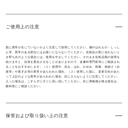
ご使用上の注意
肌に異常が生じていないかよく注意して使用してください。傷やはれもの・しっし
ん等、異常のある部位にはお使いにならないでください。化粧品が肌に合わないと
き即ち次のような場合には、使用を中止してください。そのまま化粧品類の使用を
続けますと、症状を悪化させることがありますので、皮膚科専門医等にご相談され
ることをおすすめします。（１）使用中、赤み、はれ、かゆみ、刺激、色抜け（白
斑等）や黒ずみ等の異常があらわれた場合。（２）使用した肌に、直射日光があた
って上記のような異常があらわれた場合。目に入らないように注意してください。
入った場合は、こすらずにすぐに洗い流してください。目に異物感が残る場合は、
眼科医にご相談ください。
保管および取り扱い上の注意