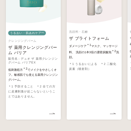
洗顔料・石鹸
うるおい・肌あれケア*¹
ザ ブライトフォーム
クレンジングバーム
＊1
ダメージケア
マスク、マッサージ
ザ 薬用クレンジングバー
＊2
ム バリア
料、 洗顔の1本3役の濃密炭酸泡
洗
顔。
販売名：デュオ ザ 薬用クレンジン
グバーム バリアEX
＊1 うるおいによる ＊2 二酸化
＊2
炭素（噴射剤）
低刺激処方
でメイクをやさしくオ
フ。敏感肌でも使える薬用クレンジン
グバーム。
＊1 予防すること ＊2 全ての方
に皮膚刺激が起こらないというこ
とではありません。