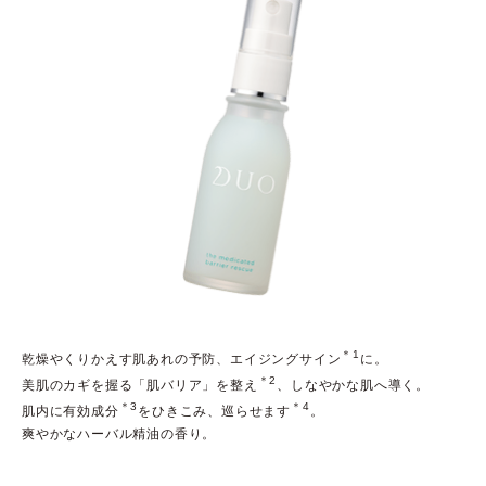
＊1
乾燥やくりかえす肌あれの予防、エイジングサイン
に。
＊2
美肌のカギを握る「肌バリア」を整え
、しなやかな肌へ導く。
＊3
＊4
肌内に有効成分
をひきこみ、巡らせます
。
爽やかなハーバル精油の香り。