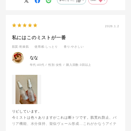
参考になった
0
Like!
0
2026.1.2
私にはこのミストが一番
肌質
:乾燥肌
使用感
:しっとり
香り
:やさしい
なな
年代:
40代
性別:
女性
購入回数:
3回以上
リピしています。
今ミストは色々ありますがこれは断トツです。肌荒れ防止、バ
リア機能、水分保持、疑似ヴェール形成…これがかなうアイテ
ム。