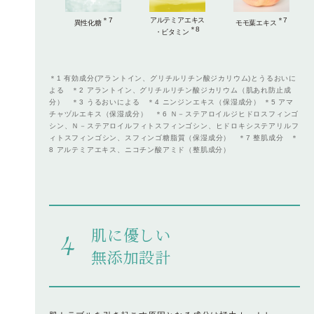
＊7
アルテミアエキス
＊7
異性化糖
モモ葉エキス
＊8
・ビタミン
＊1 有効成分(アラントイン、グリチルリチン酸ジカリウム)とうるおいに
よる ＊2 アラントイン、グリチルリチン酸ジカリウム（肌あれ防止成
分） ＊3 うるおいによる ＊4 ニンジンエキス（保湿成分） ＊5 アマ
チャヅルエキス（保湿成分） ＊6 Ｎ－ステアロイルジヒドロスフィンゴ
シン、Ｎ－ステアロイルフィトスフィンゴシン、ヒドロキシステアリルフ
ィトスフィンゴシン、スフィンゴ糖脂質（保湿成分） ＊7 整肌成分 ＊
8 アルテミアエキス、ニコチン酸アミド（整肌成分）
肌に優しい
無添加設計