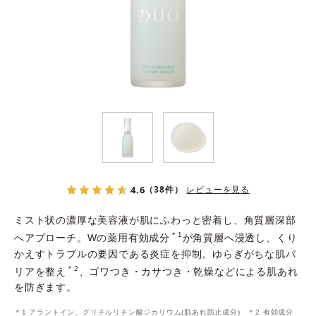
よくある質問
スペシャルコンテンツ
クレンジングバームの魅力
4.6
（38件）
レビューを見る
ミスト状の濃厚な美容液が肌にふわっと密着し、角質層深部
＊1
へアプローチ。Wの薬用有効成分
が角質層へ浸透し、くり
かえすトラブルの要因である炎症を抑制。ゆらぎがちな肌バ
あしたの美肌 |
＊2
リアを整え
、ゴワつき・カサつき・乾燥などによる肌あれ
美容情報を発信・キレイをサポートするWebメディア
を防ぎます。
＊1 アラントイン、グリチルリチン酸ジカリウム(肌あれ防止成分) ＊2 有効成分