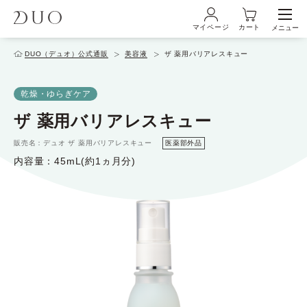
マイページ
カート
メニュー
ログイン・新規会員登録
DUO（デュオ）公式通販
美容液
ザ 薬用バリアレスキュー
乾燥・ゆらぎケア
初めての方へ
ザ 薬用バリアレスキュー
販売名：デュオ ザ 薬用バリアレスキュー
医薬部外品
商品ラインナップ
内容量：45mL(約1ヵ月分)
ブランド
サービス
キャンペーン・特集