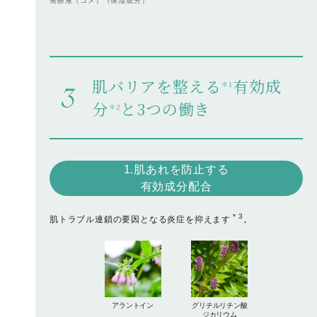
発酵液（コメ）（保湿成分）
肌バリアを整える
有効成
＊1
分
と3つの働き
＊2
1.肌あれを防止する
有効成分配合
＊3
肌トラブル連鎖の要因となる炎症を抑えます
。
アラントイン
グリチルリチン酸
ジカリウム