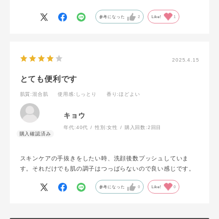
けど、緑のバームと同じ香り。無香な方が好きかも…すこしク
セのある香り。
参考になった
2
Like!
1
2025.4.15
とても便利です
肌質
:混合肌
使用感
:しっとり
香り
:ほどよい
キョウ
年代:
40代
性別:
女性
購入回数:
2回目
スキンケアの手抜きをしたい時、洗顔後数プッシュしていま
す。それだけでも肌の調子はつっばらないので良い感じです。
参考になった
0
Like!
0