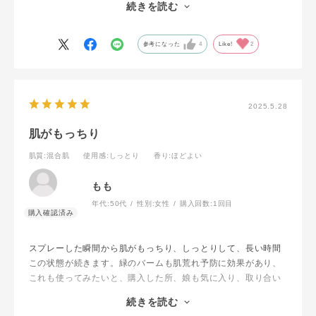
続きを読む
肌質としては、水分も油分も不足しがち、肌荒れしやすい、乾
燥こじわが気になる
といった方にもドンピシャだと思います。水分で保湿してもそ
参考になった
4
Like!
2
れが逃げないように多少の油分が必要なので、こちらは手放せ
ません。
ミストも細かくてふわっとしているので、べちゃっとしないし
メイクの上から使えます。
2025.5.28
オススメです。（お風呂上がり用とリビング用(^^;) ）
肌がもっちり
肌質
:混合肌
使用感
:しっとり
香り
:ほどよい
もも
年代:
50代
性別:
女性
購入回数:
1回目
スプレーした瞬間から肌がもっちり、しっとりして、長い時間
この状態が続きます。緑のバームも肌荒れ予防に効果があり、
これも使ってみたいと、購入した所、娘も気に入り、取り合い
です。肌荒れも予防でき、乾燥が減った感じです。高価な物な
続きを読む
ので、大切に使いたいと思います。香りは好きな感じではない