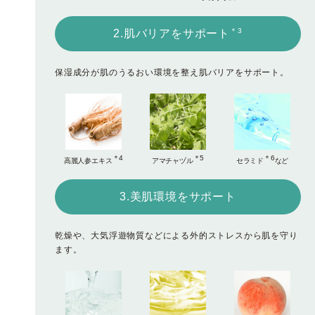
＊3
2.肌バリアをサポート
保湿成分が肌のうるおい環境を整え肌バリアをサポート。
＊4
＊5
＊6
高麗人参エキス
アマチャヅル
セラミド
など
3.美肌環境をサポート
乾燥や、大気浮遊物質などによる外的ストレスから肌を守り
ます。