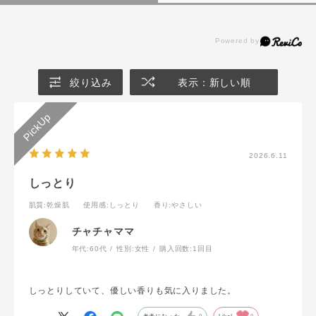
絞り込み
表示：新しい順
2026.6.11
しっとり
肌質
:乾燥肌
使用感
:しっとり
香り
:やさしい
チャチャママ
年代:
60代
性別:
女性
購入回数:
1回目
しっとりしていて、優しい香りも気に入りました。