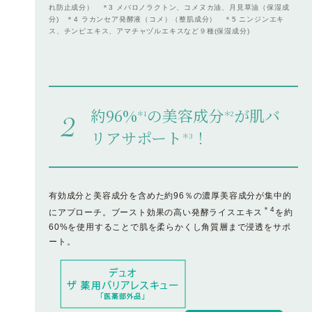
れ防止成分） ＊3 メバロノラクトン、コメヌカ油、月見草油（保湿成
分) ＊4 ラカンセア発酵液（コメ）（整肌成分） ＊5 ニンジンエキ
ス、チンピエキス、アマチャヅルエキスなど９種(保湿成分)
約96%
の美容成分
が肌バ
＊1
＊2
リアサポート
！
＊3
有効成分と美容成分を含めた約96％の濃厚美容成分が集中的
＊4
にアプローチ。ブースト効果の高い発酵ライスエキス
を約
60%を使用することで肌を柔らかくし角質層まで浸透をサポ
ート。