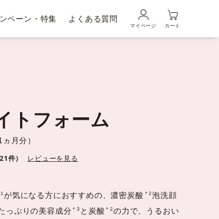
ンペーン・特集
よくある質問
マイページ
カート
品の使い方
ギフトラッピングサービス
メンズブランド｜
ムの魅力
DUO MEN
ライトフォーム
粧水・乳液
美容液
約1ヵ月分）
21件）
レビューを見る
1
＊2
が気になる方におすすめの、濃密炭酸
泡洗顔
＊3
＊2
ぶたっぷりの美容成分
と炭酸
の力で、うるおい