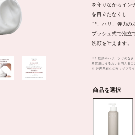
テム
を守りながらイン
を目立たなくし
＊5
、ハリ、弾力の
プッシュ式で泡立
洗顔を叶えます。
＊1 乾燥やハリ、ツヤのなさ
角質層にうるおいを与えること
※ 沖縄県在住の方：ザブラ
商品を選択