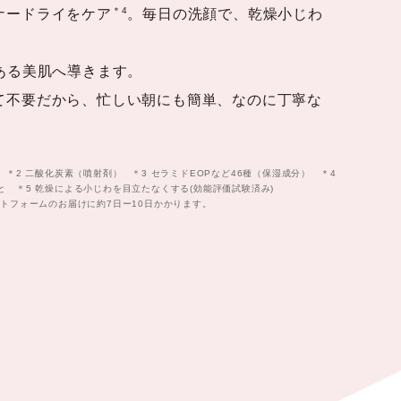
＊4
ナードライをケア
。毎日の洗顔で、乾燥小じわ
ある美肌へ導きます。
て不要だから、忙しい朝にも簡単、なのに丁寧な
 ＊2 ⼆酸化炭素（噴射剤） ＊3 セラミドEOPなど46種（保湿成分） ＊4
 ＊5 乾燥による小じわを目立たなくする(効能評価試験済み)
イトフォームのお届けに約7日ー10日かかります。