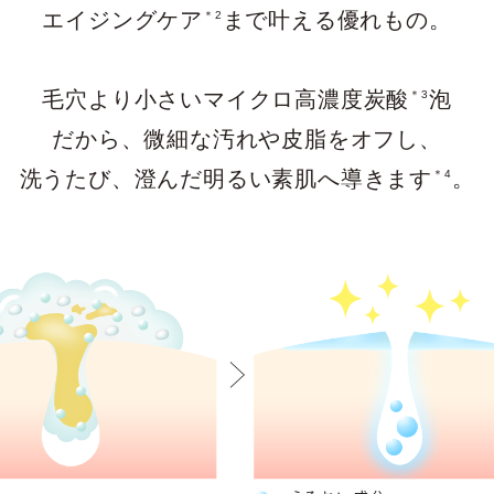
エイジングケア
まで叶える優れもの。
＊2
毛穴より小さいマイクロ高濃度炭酸
泡
＊3
だから、微細な汚れや皮脂をオフし、
洗うたび、澄んだ明るい素肌へ導きます
。
＊4