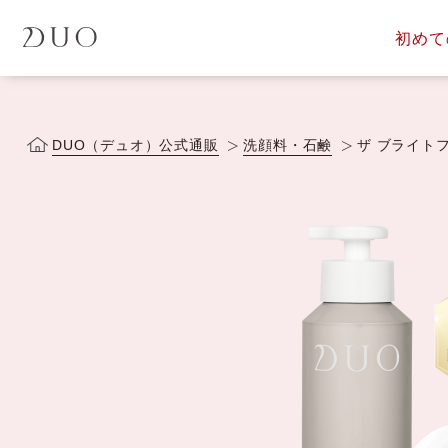
初めて
定期便サービス
商品一覧
会員ス
DUOについて
DUOヒス
DUO（デュオ）公式通販
洗顔料・石鹸
ザ ブライト
落とす美容液