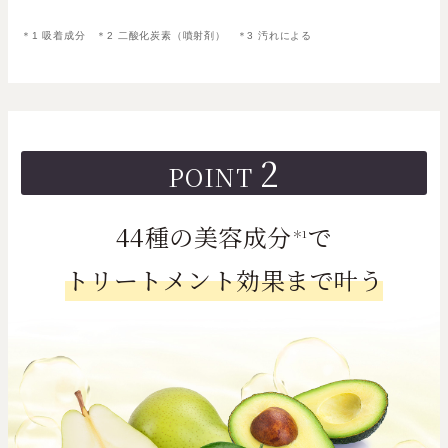
＊1 吸着成分 ＊2 ⼆酸化炭素（噴射剤） ＊3 汚れによる
2
POINT
44種の美容成分
で
＊1
トリートメント効果まで叶う