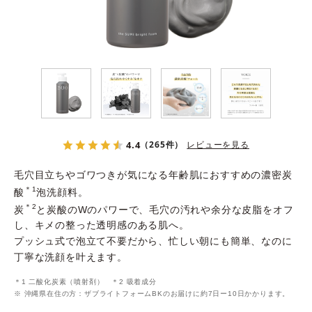
よくある質問
スペシャルコンテンツ
クレンジングバームの魅力
4.4
（265件）
レビューを見る
⽑⽳⽬⽴ちやゴワつきが気になる年齢肌におすすめの濃密炭
＊1
酸
泡洗顔料。
＊2
炭
と炭酸のWのパワーで、⽑⽳の汚れや余分な皮脂をオフ
し、キメの整った透明感のある肌へ。
プッシュ式で泡⽴て不要だから、忙しい朝にも簡単、なのに
丁寧な洗顔を叶えます。
あしたの美肌 |
美容情報を発信・キレイをサポートするWebメディア
＊1 ⼆酸化炭素（噴射剤） ＊2 吸着成分
※ 沖縄県在住の方：ザブライトフォームBKのお届けに約7日ー10日かかります。