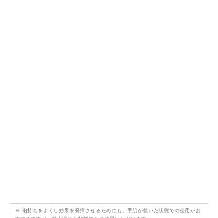
※ 泡持ちをよくし効果を発揮させるためにも、手肌が乾いた状態での使用がお