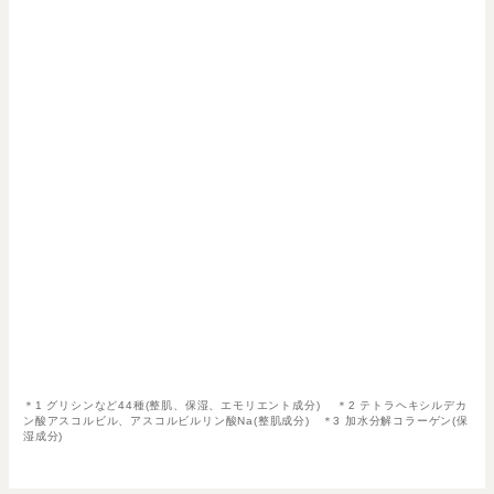
＊1 グリシンなど44種(整肌、保湿、エモリエント成分) ＊2 テトラヘキシルデカ
ン酸アスコルビル、アスコルビルリン酸Na(整肌成分) ＊3 加水分解コラーゲン(保
湿成分)