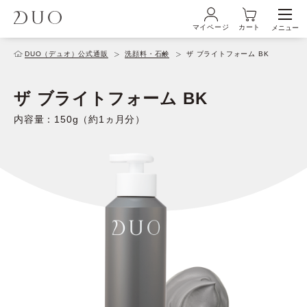
マイページ
カート
メニュー
ログイン・新規会員登録
DUO（デュオ）公式通販
洗顔料・石鹸
ザ ブライトフォーム BK
ザ ブライトフォーム BK
初めての方へ
内容量：150g（約1ヵ月分）
商品ラインナップ
ブランド
サービス
キャンペーン・特集