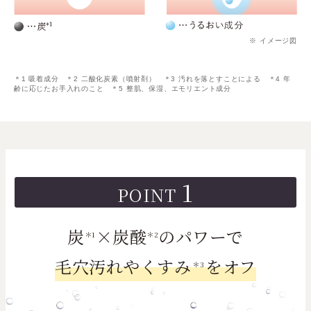
※ イメージ図
＊1 吸着成分 ＊2 ⼆酸化炭素（噴射剤） ＊3 汚れを落とすことによる ＊4 年
齢に応じたお⼿⼊れのこと ＊5 整肌、保湿、エモリエント成分
1
POINT
炭
×炭酸
のパワーで
＊1
＊2
毛穴汚れやくすみ
をオフ
＊3