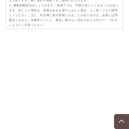
すすめですが、軽く濡れた状態でもご使用いただけます。
※ 濃密炭酸泡がゆっくり出ます。低温下では、中身が出にくくなることがあり
ます。出にくい場合は、容器をぬるま湯でしばらく温め、よく振ってから使用
してください。また、吐出時に泡が斑状になることがありますが、品質には問
題ありません。衣服等につくと、着色し落ちない恐れがありますので、つかな
いようにご注意ください。