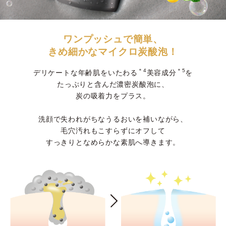
ワンプッシュで簡単、
きめ細かなマイクロ炭酸泡！
＊4
＊5
デリケートな年齢肌をいたわる
美容成分
を
たっぷりと含んだ
濃密炭酸泡に、
炭の吸着⼒をプラス。
洗顔で失われがちなうるおいを補いながら、
⽑⽳汚れもこすらずにオフして
すっきりとなめらかな素肌へ導きます。