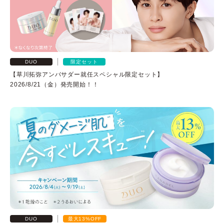
よくある質問
DUO
限定セット
スペシャルコンテンツ
【草川拓弥アンバサダー就任スペシャル限定セット】
2026/8/21（金）発売開始！！
クレンジングバームの魅力
あしたの美肌 |
美容情報を発信・キレイをサポートするWebメディア
DUO
最大13%OFF