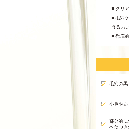
■ クリ
■ 毛穴
うるお
■ 徹底
毛穴の黒
小鼻やあ
部分的に
べたつき