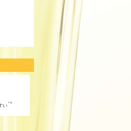
＊5
すい