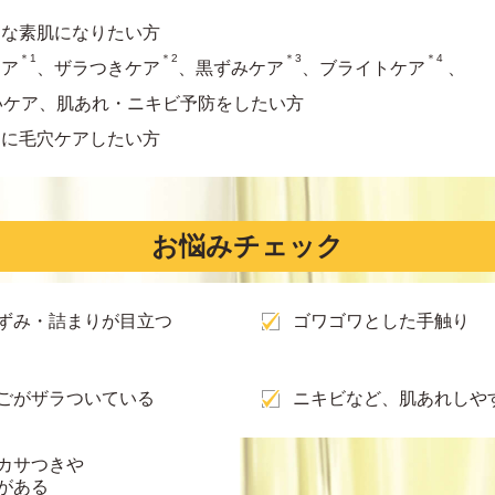
アな素肌になりたい方
＊1
＊2
＊3
＊4
ケア
、ザラつきケア
、黒ずみケア
、ブライトケア
、
いケア、肌あれ・ニキビ予防をしたい方
的に毛穴ケアしたい方
お悩みチェック
ずみ・詰まりが目立つ
ゴワゴワとした手触り
ごがザラついている
ニキビなど、肌あれしや
カサつきや
がある