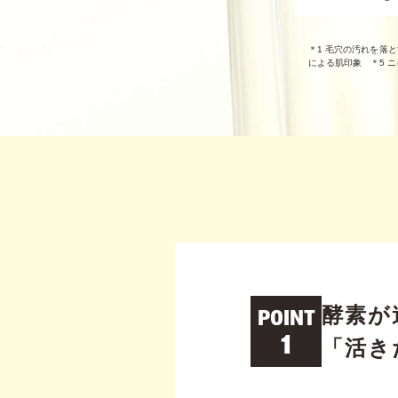
＊1 毛穴の汚れを落
による肌印象 ＊5 
酵素が
POINT
1
「活き