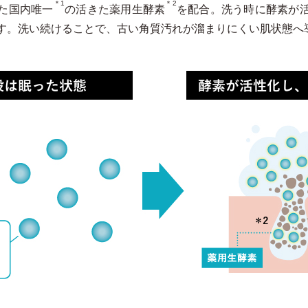
＊1
＊2
た国内唯一
の活きた薬用生酵素
を配合。洗う時に酵素が
す。洗い続けることで、古い角質汚れが溜まりにくい肌状態へ