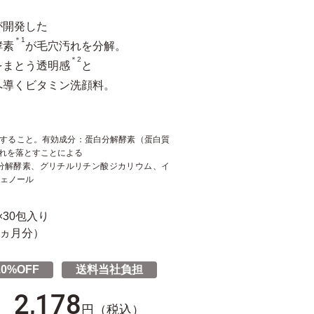
が開発した
＊1
酵素
が毛穴汚れを分解。
＊2
をまとう透明感
と
へ導くビタミン洗顔料。
化すること。有効成分：蛋白分解酵素（蛋白質
汚れを落とすことによる
白分解酵素、グリチルリチン酸ジカリウム、イ
ェノール
×30包入り​
ヵ月分）​
0%OFF
送料当社負担
2,178
円（税込）