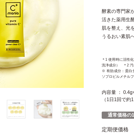
酵素の専門家
活きた薬用生
肌を整え、光
うるおい素肌
＊1 使用時に活性
洗浄成分） ＊2 
※ 有効成分：蛋
ソプロピルメチルフ
内容量 ： 0.4g
（1日1回で約1
通常価格の1
定期便価格