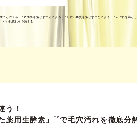
とすことによる ＊2 角栓を落とすことによる ＊3 古い角質を落とすことによる ＊4 汚れを落と
ニキビや肌荒れを予防する
違う！
＊2
た薬用生酵素」
で毛穴汚れを徹底分