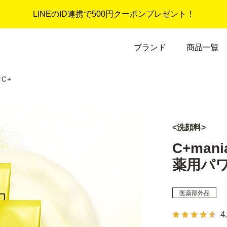
LINEのID連携で500円クーポンプレゼント！
ブランド
商品一覧
C+
<
洗顔料
>
C+mani
薬用パワ
医薬部外品
4