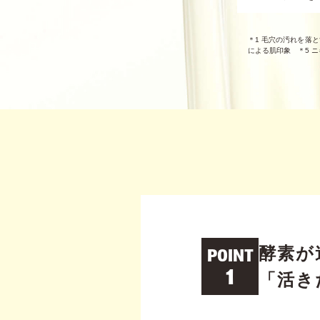
＊1 毛穴の汚れを落
による肌印象 ＊5 
酵素が
POINT
1
「活き