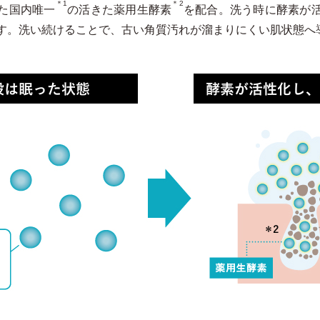
＊1
＊2
た国内唯一
の活きた薬用生酵素
を配合。洗う時に酵素が
す。洗い続けることで、古い角質汚れが溜まりにくい肌状態へ