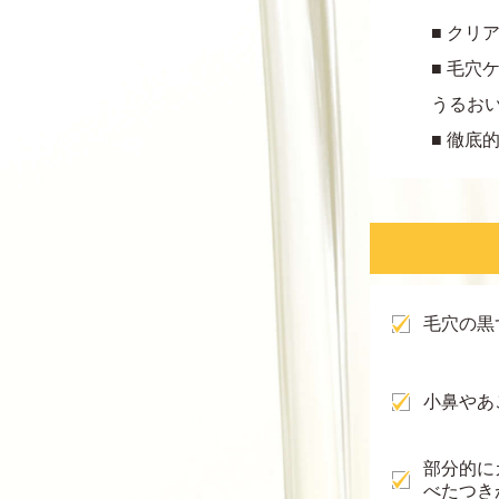
■ クリ
■ 毛穴
うるお
■ 徹底
毛穴の黒
小鼻やあ
部分的に
べたつき