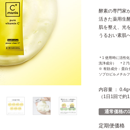
酵素の専門家
活きた薬用生
肌を整え、光
うるおい素肌
＊1 使用時に活性
洗浄成分） ＊2 
※ 有効成分：蛋
ソプロピルメチルフ
内容量 ： 0.4g
（1日1回で約1
通常価格の1
定期便価格