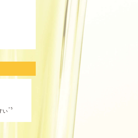
＊5
すい