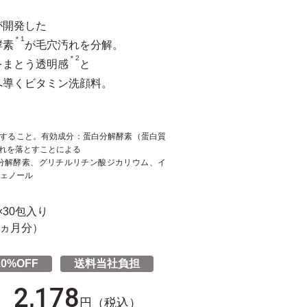
が開発した
＊1
酵素
が毛穴汚れを分解。
＊2
をまとう透明感
と
へ導くビタミン洗顔料。
化すること。有効成分：蛋白分解酵素（蛋白質
汚れを落とすことによる
白分解酵素、グリチルリチン酸ジカリウム、イ
ェノール
×30包入り​
ヵ月分）​
0%OFF
送料当社負担
2,178
円（税込）