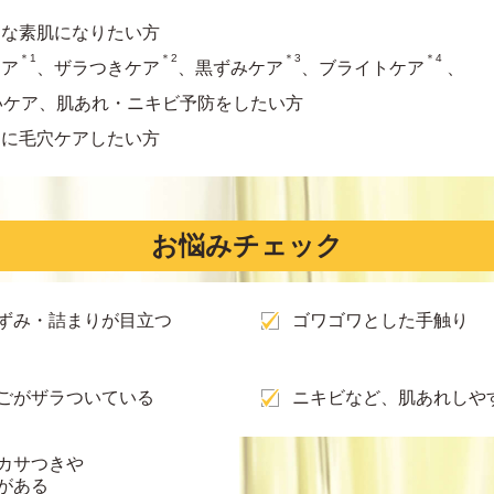
アな素肌になりたい方
＊1
＊2
＊3
＊4
ケア
、ザラつきケア
、黒ずみケア
、ブライトケア
、
いケア、肌あれ・ニキビ予防をしたい方
的に毛穴ケアしたい方
お悩みチェック
ずみ・詰まりが目立つ
ゴワゴワとした手触り
ごがザラついている
ニキビなど、肌あれしや
カサつきや
がある