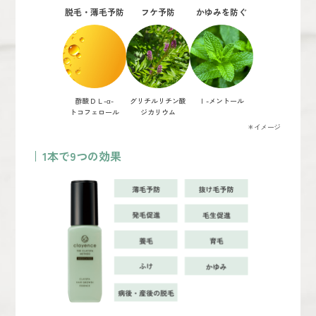
脱毛・薄毛予防
フケ予防
かゆみを防ぐ
酢酸ＤＬ-α-
グリチルリチン酸
ｌ-メントール
トコフェロール
ジカリウム
＊イメージ
1本で9つの効果