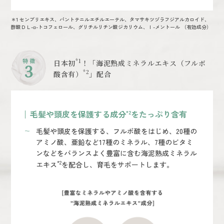
＊1 センブリエキス、パントテニルエチルエーテル、タマサキツヅラフジアルカロイド、
酢酸ＤＬ-α-トコフェロール、グリチルリチン酸ジカリウム、ｌ-メントール （有効成分）
特 徴
*1
日本初
！「海泥熟成ミネラルエキス（フルボ
3
*2
酸含有）
」配合
毛髪や頭皮を保護する成分
をたっぷり含有
*2
毛髪や頭皮を保護する、フルボ酸をはじめ、20種の
アミノ酸、亜鉛など17種のミネラル、7種のビタミ
ンなどをバランスよく豊富に含む海泥熟成ミネラル
*2
エキス
を配合し、育毛をサポートします。