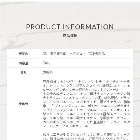
PRODUCT INFORMATION
商品情報
CS 薬用育毛剤 ヘアグロウ「医薬部外品」
販売名
60mL
内容量
無香料
香り
有効成分：センブリエキス、パントテニルエチルエーテ
ル、タマサキツヅラフジアルカロイド、酢酸DL-α-トコフェ
ロール、グリチルリチン酸ジカリウム、l-メントール
その他の成分：フムスエキス、環状リゾホスファチジン酸
ナトリウム、マツエキス、チャエキス(1)、塩化亜鉛、グリシ
ン、アシタバエキス、ユズセラミド、濃グリセリン、精製
全成分
水、1,3-ブチレングリコール、ポリオキシエチレンポリオキ
シプロピレンデシルテトラデシルエーテル、モノオレイン
酸ソルビタン、ジエチレントリアミン五酢酸五ナトリウム
液、クエン酸、クエン酸ナトリウム、水酸化ナトリウム、
カルボキシビニルポリマー、ピロ亜硫酸ナトリウム、エタ
ノール、フェノキシエタノール
頭⽪に異常が⽣じていないかよく注意して使⽤してくださ
い。頭⽪に合わないときは、ご使⽤をおやめください。