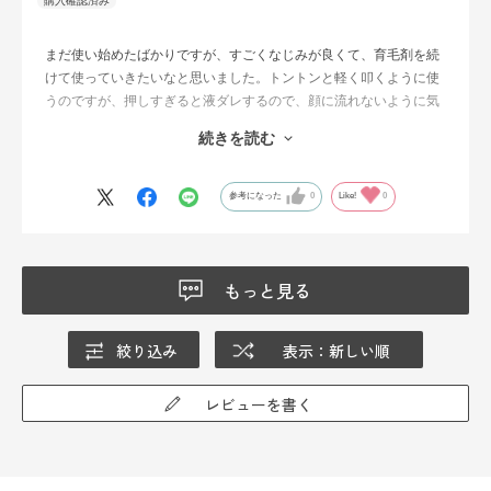
まだ使い始めたばかりですが、すごくなじみが良くて、育毛剤を続
けて使っていきたいなと思いました。トントンと軽く叩くように使
うのですが、押しすぎると液ダレするので、顔に流れないように気
をつけて使いたいと思います。髪がべたっと
続きを読む
せずにサラサラしていて、気持ちいいです。
１ヶ月使ったら良さがさらにわかりそうで、期待しています。
参考になった
0
Like!
0
もっと見る
絞り込み
表示：新しい順
レビューを書く