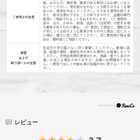
傷、はれもの、湿疹等、異常のある部位にはお使いになら
ないでください。育毛剤が合わないとき即ち次のような場
合には、使⽤を中⽌してください。そのまま使⽤を続けま
すと、症状を悪化させることがありますので、⽪膚科専⾨
ご使用上の注意
医等にご相談されることをおすすめします。（1）使⽤中、
⾚み、はれ、かゆみ、刺激、⾊抜け（⽩斑等）や⿊ずみ等
の異常があらわれた場合。（2）使⽤した頭⽪に、直射⽇光
があたって上記のような異常があらわれた場合。⽬に⼊っ
た時は、直ちに洗い流してください。目に異物感が残る場
合は、眼科医にご相談ください。
乳幼児の⼿の届かない所に保管してください。極端に⾼
温、低温の場所、直射⽇光のあたる場所には保管しないで
保管
ください。天然由来原料使⽤のため、⾊調・⾹りに多少の
および
違いが⽣じる場合がありますが、品質には問題ありませ
取り扱い上の注意
ん。⼀度取り出した中⾝を再び容器の中に戻さないでくだ
さい。
レビュー