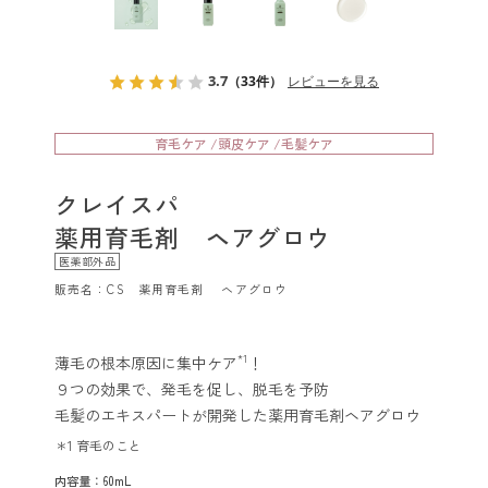
クレイスパ
クイックカラー
3.7
（33件）
レビューを見る
クレイスパ
カラートリートメント
育毛ケア /頭皮ケア /毛髪ケア
クレイスパ
クレイスパ
カラーケアシャンプー
薬用育毛剤 ヘアグロウ
医薬部外品
クレイスパ カラーキープ
＆ダメージケアマスク
販売名：CS 薬用育毛剤 ヘアグロウ
クレイスパ
*1
薄毛の根本原因に集中ケア
！
リペアカラーオイル
９つの効果で、発毛を促し、脱毛を予防
毛髪のエキスパートが開発した薬用育毛剤ヘアグロウ
クレイスパ
ヘアカラーマスカラ
＊1 育毛のこと
内容量：60mL