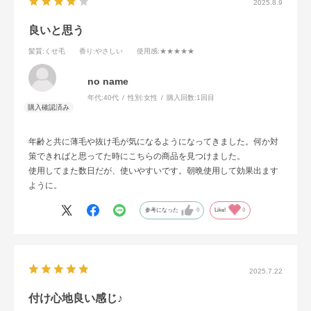
2025.8.9
良いと思う
髪質
:くせ毛
香り
:やさしい
使用感
:★★★★★
no name
年代:
40代
性別:
女性
購入回数:
1回目
年齢と共に薄毛や抜け毛が気になるようになってきました。何か対
策できればと思ってた時にこちらの商品を見つけました。
使用してまた数日だが、使いやすいです。朝晩使用して効果出ます
ように。
参考になった
0
Like!
0
2025.7.22
付け心地良い感じ♪