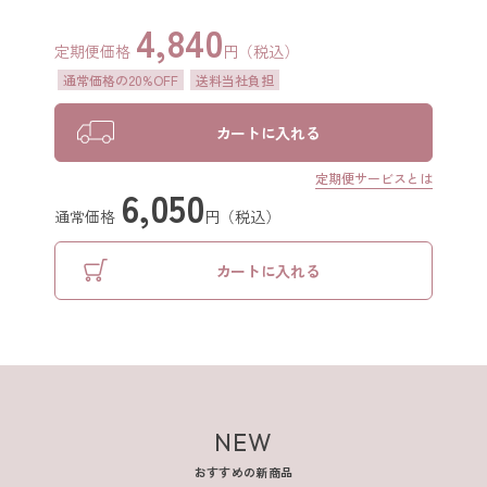
4,840
スカルプケアシリーズ
定期便価格
円（税込）
通常価格の20%OFF
送料当社負担
クレイスパ
薬用育毛剤ヘアグロウ
カートに入れる
定期便サービスとは
クレイスパ 薬用スカルプシャンプー
6,050
ボリュームケア
通常価格
円（税込）
クレイスパ 薬用リペアトリートメント
カートに入れる
ボリュームケア
商品の使い方
NEW
よくある質問
おすすめの新商品