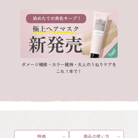
特集 & コラム
サービス
あしたの美肌 | 美容情報を発信・キレイをサポートするWebメデ
ダメージ補修・カラー維持・大人のうねりケアを
ィア
これ１本で！
特徴
商品の使い方