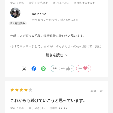
髪質
:くせ毛
髪質
:くせ毛,硬毛
香り
:ほどよい
使用感
:★★★★★
no name
年代:
60代
性別:
女性
購入回数:
1回目
年齢による頭皮＆毛髪の健康維持に使おうと思います。
付けてマッサージしていますが すっきりさわやかな感じで 気に
入っています。
続きを読む
効果が表れますように…
参考になった
0
Like!
1
2025.7.20
これからも続けていこうと思っています。
髪質
:くせ毛
香り
:やさしい
使用感
:★★★★