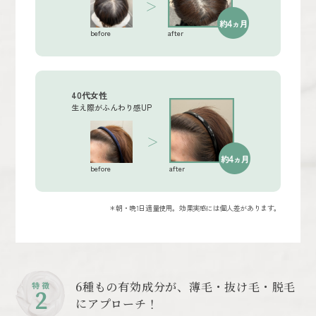
before
after
40代女性
生え際がふんわり感UP
before
after
＊朝・晩1日適量使用。効果実感には個人差があります。
6種もの有効成分が、薄毛・抜け毛・脱毛
特 徴
2
にアプローチ！