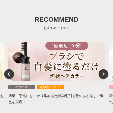
RECOMMEND
おすすめアイテム
clayence
定期便20%OFF
え
簡単・手軽にしっかり染める泡状染毛剤で艶のある美しい髪
深
色を実現！
の