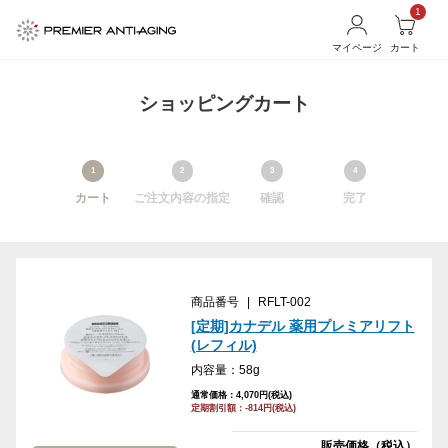
1
マイページ
カート
ショッピングカート
1
2
3
4
カート
ご注文内容の指定
確認
完了
商品番号
|
RFLT-002
[定期]カナデル 薬用プレミアリフト
(レフィル)
内容量：58g
通常価格：4,070円(税込)
定期割引額：-814円(税込)
販売価格（税込）