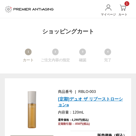
1
マイページ
カート
ショッピングカート
1
2
3
4
カート
ご注文内容の指定
確認
完了
商品番号
|
RBLO-003
[定期]デュオ ザ リブーストローシ
ョンa
内容量：120mL
通常価格：4,290円(税込)
定期割引額：-858円(税込)
販売価格（税込）