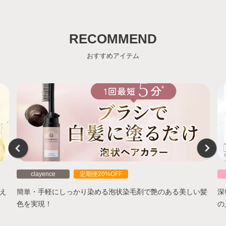
RECOMMEND
おすすめアイテム
clayence
定期便20%OFF
え
簡単・手軽にしっかり染める泡状染毛剤で艶のある美しい髪
深
色を実現！
の