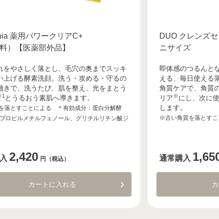
nia 薬用パワークリアC+
DUO クレンズ
料）【医薬部外品】
ニサイズ
れをやさしく落とし、毛穴の奥までスッキ
即体感のつるんと
い上げる酵素洗顔。洗う・攻める・守るの
える、毎日使える
働きで、洗うたび、肌を整え、光をまとう
角質ケアで、角質
※1
※
とうるおう素肌へ導きます。
リア
にし、次に
します。
れを落とすことによる ＊有効成分：蛋白分解酵
※古い角質を落とすこ
プロピルメチルフェノール、グリチルリチン酸ジ
2,420
1,65
入
通常購入
円（税込）
カートに入れる
カ