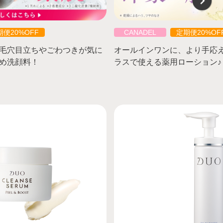
期便20%OFF
CANADEL
定期便20%OF
⽑⽳⽬⽴ちやごわつきが気に
オールインワンに、より手応
め洗顔料！
ラスで使える薬用ローション♪