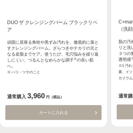
C+ma
DUO ザ クレンジングバーム ブラックリペ
（洗顔
ア
肌の汚
頑固に居座る角栓や黒ずみ汚れを、徹底的に落と
リと洗
すクレンジングバーム。ざらつきやテカリの元と
３つの
なる皮脂までケア。使うたび、毛穴悩みを繰り返
※
透明感
しにくい、つるんとなめらかな調子
の良い肌
へ。
※1 汚
素、イソ
※ ハリ・ツヤのこと
カリウム
3,960
通常購
通常購入
円（税込）
カートに入れる