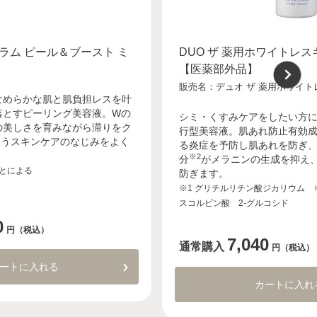
セラム ピール＆ブースト ミ
DUO ザ 薬用ホワイトレス
【医薬部外品】
販売名：デュオ ザ 薬用ホワイト
なめらかな肌と肌負担レスを叶
落とすピーリング美容液。Wの
シミ・くすみケアをしたい方
の美しさを育みながら滞りをク
行型美容液。肌あれ防止有効
使うスキンケアのなじみをよく
る炎症を予防し肌あれを防ぎ、
※2
分
がメラニンの生成を抑え
とによる
防ぎます。
※1 グリチルリチン酸ジカリウム ※
スコルビン酸 2-グルコシド
0
円（税込）
7,040
通常購入
円（税込）
ートに入れる
カートに入れ