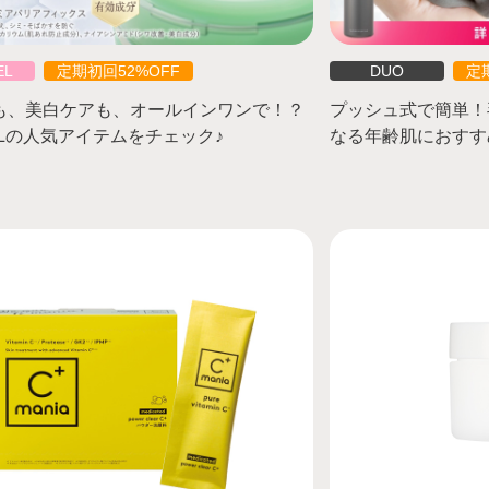
EL
定期初回52%OFF
DUO
定
も、美白ケアも、オールインワンで！？
プッシュ式で簡単！
ELの人気アイテムをチェック♪
なる年齢肌におすす