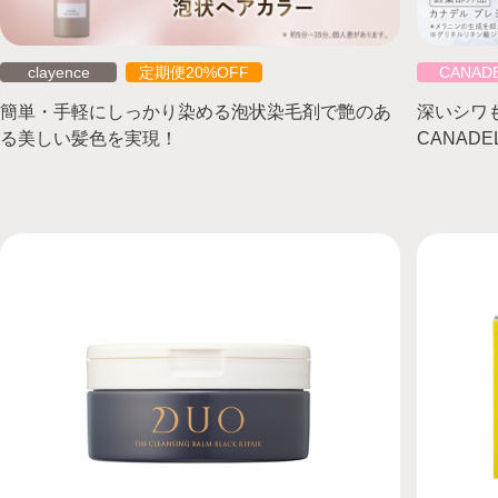
clayence
定期便20%OFF
CANAD
簡単・手軽にしっかり染める泡状染毛剤で艶のあ
深いシワ
る美しい髪色を実現！
CANAD