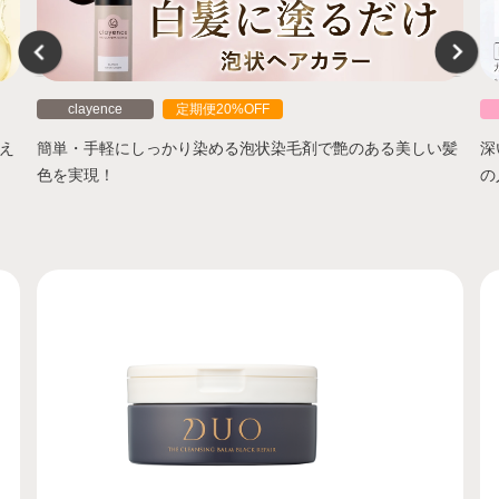
clayence
定期便20%OFF
え
簡単・手軽にしっかり染める泡状染毛剤で艶のある美しい髪
深
色を実現！
の