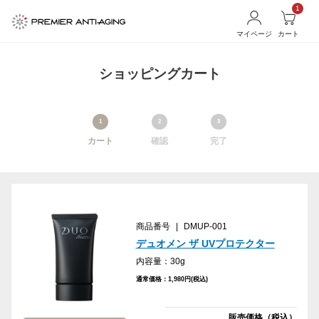
1
マイページ
カート
ショッピングカート
1
2
3
カート
確認
完了
商品番号
|
DMUP-001
デュオメン ザ UVプロテクター
内容量：30g
通常価格：1,980円(税込)
販売価格（税込）