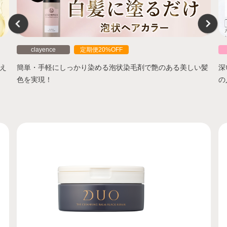
clayence
定期便20%OFF
え
簡単・手軽にしっかり染める泡状染毛剤で艶のある美しい髪
深
色を実現！
の