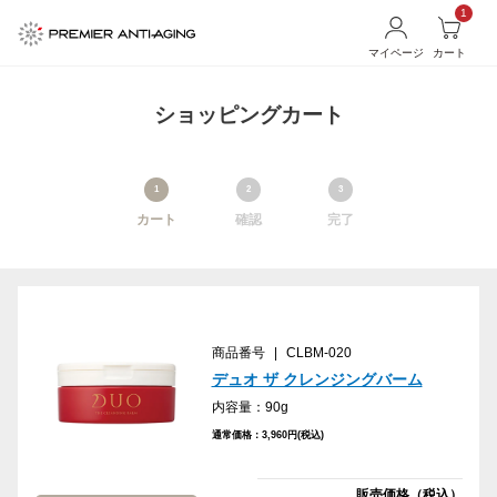
1
マイページ
カート
ショッピングカート
1
2
3
カート
確認
完了
商品番号
|
CLBM-020
デュオ ザ クレンジングバーム
内容量：90g
通常価格：3,960円(税込)
販売価格（税込）