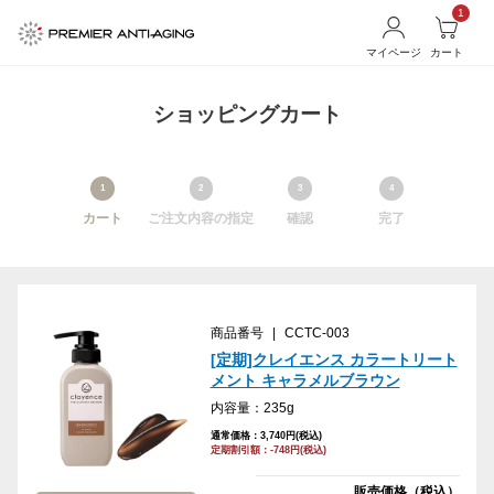
1
マイページ
カート
ショッピングカート
1
2
3
4
カート
ご注文内容の指定
確認
完了
商品番号
|
CCTC-003
[定期]クレイエンス カラートリート
メント キャラメルブラウン
内容量：235g
通常価格：3,740円(税込)
定期割引額：-748円(税込)
販売価格（税込）