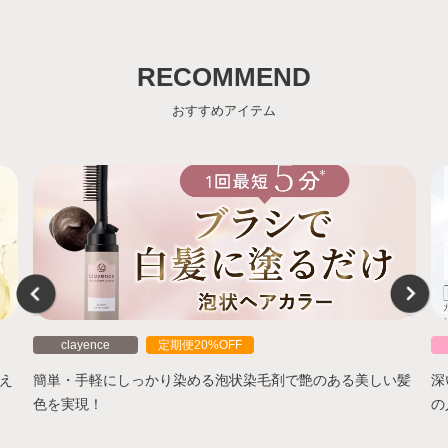
RECOMMEND
おすすめアイテム
clayence
定期便20%OFF
え
簡単・手軽にしっかり染める泡状染毛剤で艶のある美しい髪
深
色を実現！
の