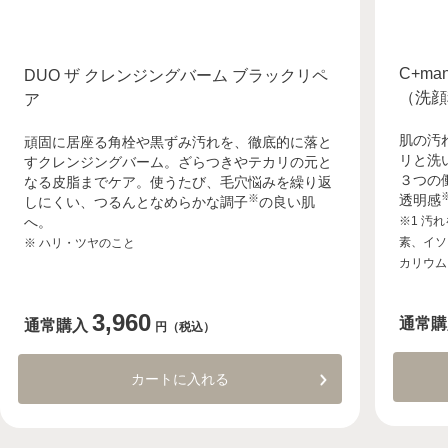
C+ma
DUO ザ クレンジングバーム ブラックリペ
（洗顔
ア
肌の汚
頑固に居座る角栓や黒ずみ汚れを、徹底的に落と
リと洗
すクレンジングバーム。ざらつきやテカリの元と
３つの
なる皮脂までケア。使うたび、毛穴悩みを繰り返
※
透明感
しにくい、つるんとなめらかな調子
の良い肌
へ。
※1 汚
素、イソ
※ ハリ・ツヤのこと
カリウム
3,960
通常購
通常購入
円（税込）
カートに入れる