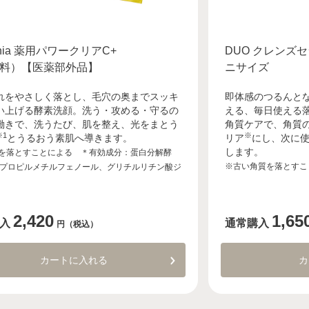
nia 薬用パワークリアC+
DUO クレンズ
料）【医薬部外品】
ニサイズ
れをやさしく落とし、毛穴の奥までスッキ
即体感のつるんと
い上げる酵素洗顔。洗う・攻める・守るの
える、毎日使える
働きで、洗うたび、肌を整え、光をまとう
角質ケアで、角質
※1
※
とうるおう素肌へ導きます。
リア
にし、次に
します。
れを落とすことによる ＊有効成分：蛋白分解酵
※古い角質を落とすこ
プロピルメチルフェノール、グリチルリチン酸ジ
2,420
1,65
入
通常購入
円（税込）
カートに入れる
カ