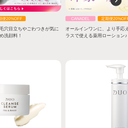
期便20%OFF
CANADEL
定期便20%OF
⽑⽳⽬⽴ちやごわつきが気に
オールインワンに、より手応
め洗顔料！
ラスで使える薬用ローション♪