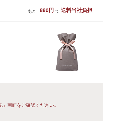
880円
送料当社負担
あと
で
認」画面をご確認ください。