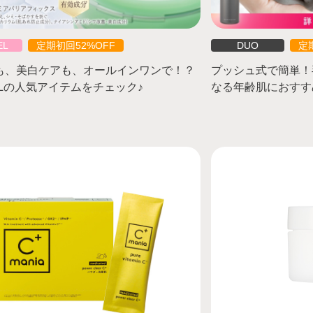
EL
定期初回52%OFF
DUO
定
も、美白ケアも、オールインワンで！？
プッシュ式で簡単！
ELの人気アイテムをチェック♪
なる年齢肌におすす