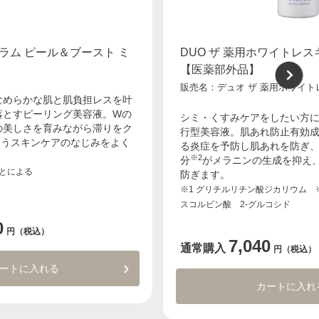
セラム ピール＆ブースト ミ
DUO ザ 薬用ホワイトレス
【医薬部外品】
販売名：デュオ ザ 薬用ホワイト
なめらかな肌と肌負担レスを叶
落とすピーリング美容液。Wの
シミ・くすみケアをしたい方
の美しさを育みながら滞りをク
行型美容液。肌あれ防止有効
使うスキンケアのなじみをよく
る炎症を予防し肌あれを防ぎ、
※2
分
がメラニンの生成を抑え
とによる
防ぎます。
※1 グリチルリチン酸ジカリウム ※
スコルビン酸 2-グルコシド
0
円（税込）
7,040
通常購入
円（税込）
ートに入れる
カートに入れ