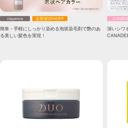
clayence
定期便20%OFF
CANAD
簡単・手軽にしっかり染める泡状染毛剤で艶のあ
深いシワ
る美しい髪色を実現！
CANAD