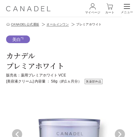
メニュー
マイページ
カート
CANADEL公式通販
オールインワン
プレミアホワイト
ログイン・新規会員登録
*1
美白
カナデル
プレミアホワイト
販売名：薬用プレミアホワイト VCE
商品一覧
[美容液クリーム]
内容量 ： 58g（約1ヵ月分）
医薬部外品
オールインワン
化粧水
スペシャルケア
商品の使い方