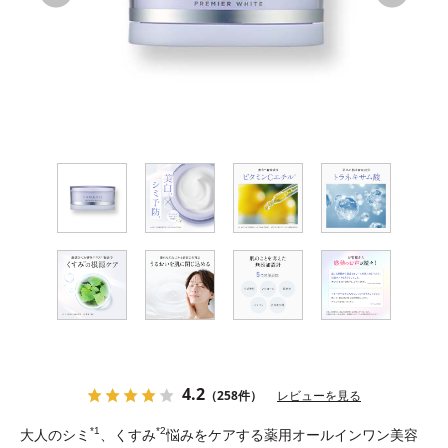
ブランドコンセプト
ベストコスメ受賞歴
オールインワンの魅力
CANADELのこだわり
定期便サービス
会員ステージ・ポイントプログラム
4.2
（258件）
レビューを見る
ショッピングガイド
*1
*2
大人のシミ
、くすみ
悩みをケアする薬用オールインワン美容
ギフトラッピングサービス