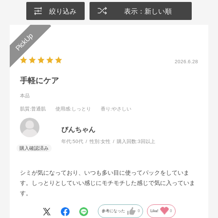
絞り込み
表示：新しい順
2026.6.28
手軽にケア
本品
肌質
:普通肌
使用感
:しっとり
香り
:やさしい
びんちゃん
年代:
50代
性別:
女性
購入回数:
3回以上
シミが気になっており、いつも多い目に使ってパックをしていま
す。しっとりとしていい感じにモチモチした感じで気に入っていま
す。
参考になった
0
Like!
0