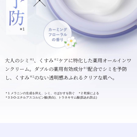
＊1
＊2
大人のシミ
、くすみ
ケアに特化した薬用オールインワ
＊3
ンクリーム。ダブルの薬用有効成分
配合でシミを予防
＊2
し、くすみ
のない透明感あふれるクリアな肌へ。
＊1 メラニンの生成を抑え、シミ、そばかすを防ぐ ＊2 乾燥による
＊3 3-O-エチルアスコルビン酸(美白)、トラネキサム酸(肌あれ防止)