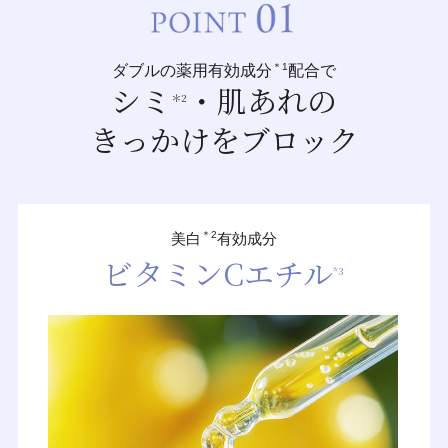
＊1
ダブルの薬用有効成分
配合で
シミ
・肌あれの
＊2
きっかけをブロック
＊2
美白
有効成分
ビタミンCエチル
*3