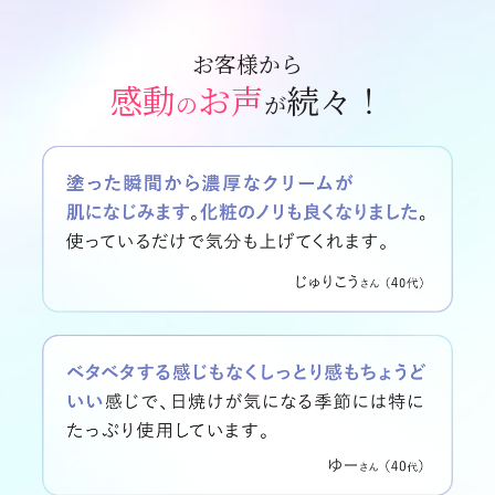
お客様から
感動
お声
続々！
の
が