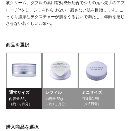
液クリーム。ダブルの薬用有効成分配合でシミの元へ先手のアプ
*1
ローチ
をし、シミを作らせない、残さない肌を目指します。こ
っくり濃厚なテクスチャーが肌をうるおいで満たし、年齢を感じ
させない若々しい印象へ。
商品を選択
あしたの美肌 | 美容情報を発信・キレイをサポートするWebメデ
ィア
通常サイズ
レフィル
ミニサイズ
内容量:10g
内容量:58g
内容量:58g
（約5日分）
（約1ヵ月分）
（約1ヵ月分）
購入商品を選択