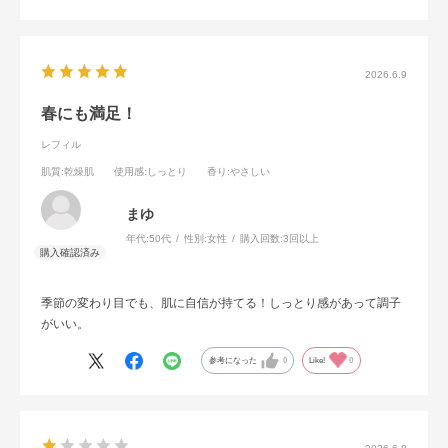
2026.6.9
春にも満足！
レフィル
肌質
:乾燥肌
使用感
:しっとり
香り
:やさしい
まゆ
年代:
50代
性別:
女性
購入回数:
3回以上
季節の変わり目でも、肌に自信が持てる！しっとり感があって調子
がいい。
参考になった
0
Like!
0