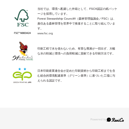
当社では、環境へ配慮した外箱として、
FSC®
認証の紙パッケ
ージを採用しています。
Forest Stewardship Council®（森林管理協議会／FSC）は、
責任ある森林管理を世界中で推進することに取り組んでいま
す。
www.fsc.org
印刷工程で水を使わないため、有害な廃液が一切出ず、大幅
な水の削減と環境への負荷軽減に貢献できる印刷方法です。
日本印刷産業連合会が定めた印刷資材から印刷工程までを含
む総合的環境配慮基準（グリーン基準）に基づいた工場に与
えられる認証です。