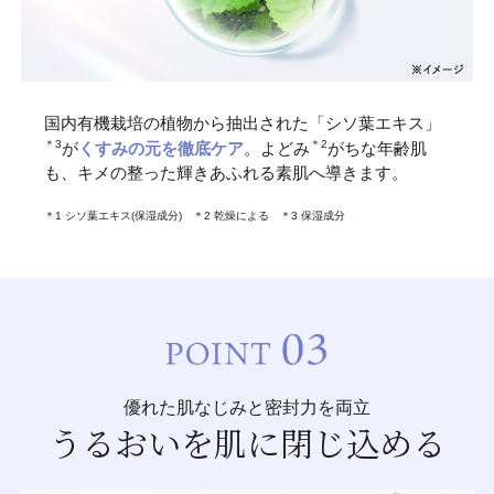
国内有機栽培の植物から抽出された「シソ葉エキス」
＊3
＊2
が
くすみの元を徹底ケア
。よどみ
がちな年齢肌
も、キメの整った輝きあふれる素肌へ導きます。
＊1 シソ葉エキス(保湿成分) ＊2 乾燥による ＊3 保湿成分
優れた肌なじみと密封力を両立
うるおいを肌に閉じ込める