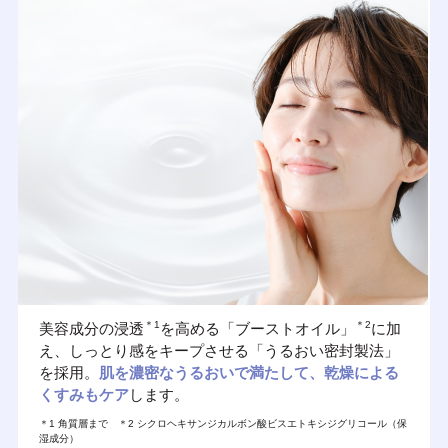
＊1
＊2
美容成分の浸透
を高める「ブーストオイル」
に加
え、しっとり感をキープさせる「うるおい密封製法」
を採用。
肌を濃密なうるおいで満たして、乾燥による
くすみもケア
します。
＊1 角質層まで ＊2 シクロヘキサンジカルボン酸ビスエトキシジグリコール（保
湿成分）