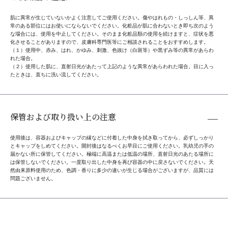
肌に異常が生じていないかよく注意してご使用ください。傷やはれもの・しっしん等、異
常のある部位にはお使いにならないでください。化粧品が肌に合わないとき即ち次のよう
な場合には、使用を中止してください。そのまま化粧品類の使用を続けますと、症状を悪
化させることがありますので、皮膚科専門医等にご相談されることをおすすめします。
（１）使用中、赤み、はれ、かゆみ、刺激、色抜け（白斑等）や黒ずみ等の異常があらわ
れた場合。
（２）使用した肌に、直射日光があたって上記のような異常があらわれた場合。目に入っ
たときは、直ちに洗い流してください。
保管および取り扱い上の注意
使用後は、容器およびキャップの縁などに付着した中身を拭き取ってから、必ずしっかり
とキャップをしめてください。開封後はなるべくお早目にご使用ください。乳幼児の手の
届かない所に保管してください。極端に高温または低温の場所、直射日光のあたる場所に
は保管しないでください。一度取り出した中身を再び容器の中に戻さないでください。天
然由来原料使用のため、色調・香りに多少の違いが生じる場合がございますが、品質には
問題ございません。