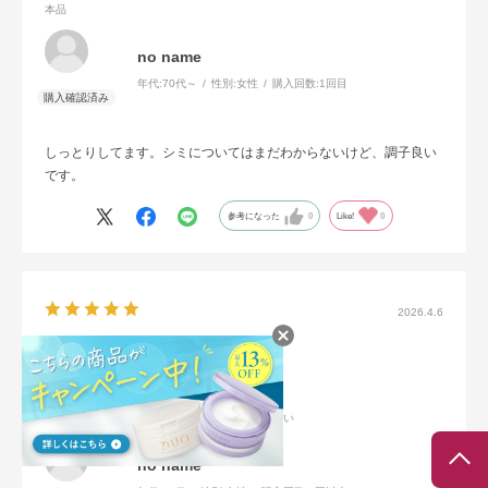
本品
no name
年代:
70代～
性別:
女性
購入回数:
1回目
しっとりしてます。シミについてはまだわからないけど、調子良い
です。
参考になった
0
Like!
0
2026.4.6
整う
本品
肌質
:乾燥肌
使用感
:しっとり
香り
:やさしい
no name