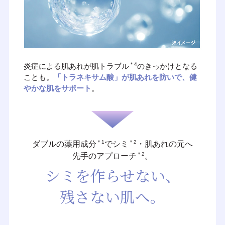
＊4
炎症による肌あれが肌トラブル
のきっかけとなる
ことも。
「トラネキサム酸」が肌あれを防いで、健
やかな肌をサポート
。
＊1
＊2
ダブルの薬用成分
でシミ
・肌あれの元へ
＊2
先手のアプローチ
。
シミを作らせない、
残さない肌へ。