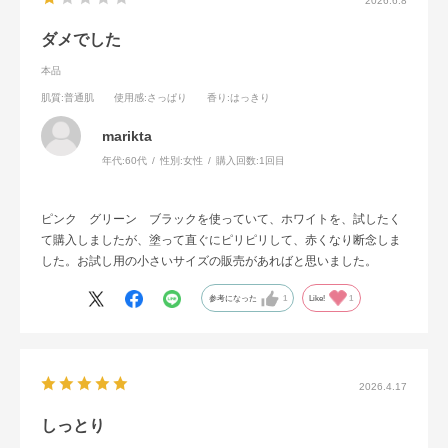
2026.6.8
ダメでした
本品
肌質
:普通肌
使用感
:さっぱり
香り
:はっきり
marikta
年代:
60代
性別:
女性
購入回数:
1回目
ピンク グリーン ブラックを使っていて、ホワイトを、試したく
て購入しましたが、塗って直ぐにピリピリして、赤くなり断念しま
した。お試し用の小さいサイズの販売があればと思いました。
参考になった
1
Like!
1
2026.4.17
しっとり