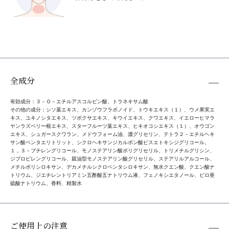
全成分
有効成分：３－Ｏ－エチルアスコルビン酸、トラネキサム酸
その他の成分：シソ葉エキス、カンゾウフラボノイド、トウキエキス（１）、ウメ果実エ
キス、ユキノシタエキス、ツボクサエキス、キウイエキス、クワエキス、イエローヒマラ
ヤンラズベリー根エキス、スターフルーツ葉エキス、ヒキオコシエキス（１）、オウゴン
エキス、シュガースクワラン、メドウフォーム油、濃グリセリン、テトラ２－エチルヘキ
サン酸ペンタエリトリット、シクロヘキサンジカルボン酸ビスエトキシジグリコール、
１，３－ブチレングリコール、モノステアリン酸ポリグリセリル、トリメチルグリシン、
ジプロピレングリコール、親油型モノステアリン酸グリセリル、ステアリルアルコール、
メチルポリシロキサン、デカメチルシクロペンタシロキサン、無水クエン酸、クエン酸ナ
トリウム、ジエチレントリアミン五酢酸五ナトリウム液、フェノキシエタノール、ピロ亜
硫酸ナトリウム、香料、精製水
ご使用上の注意