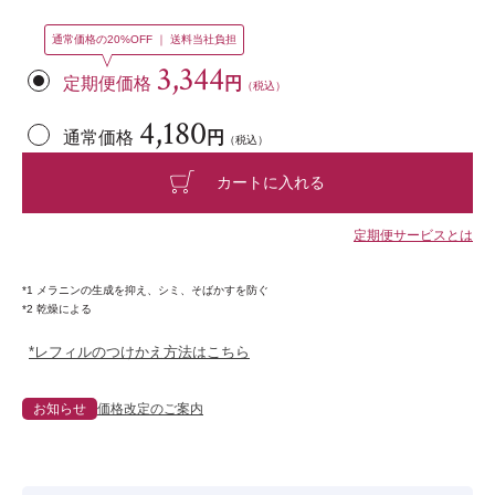
通常価格の20%OFF ｜ 送料当社負担
3,344
定期便価格
円
（税込）
4,180
通常価格
円
（税込）
カートに入れる
定期便サービスとは
*1 メラニンの生成を抑え、シミ、そばかすを防ぐ
*2 乾燥による
*レフィルのつけかえ方法はこちら
お知らせ
価格改定のご案内