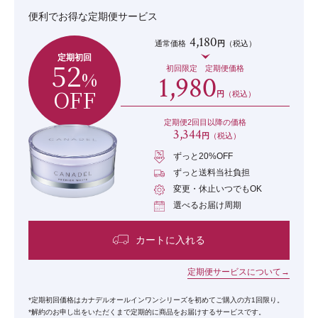
便利でお得な定期便サービス
4,180
通常価格
円
（税込）
定期初回
52
初回限定 定期便価格
%
1,980
OFF
円
（税込）
定期便2回目以降の価格
3,344
円
（税込）
ずっと20%OFF
ずっと送料当社負担
変更・休止いつでもOK
選べるお届け周期
カートに入れる
定期便サービスについて
*定期初回価格はカナデルオールインワンシリーズを初めてご購入の方1回限り。
*解約のお申し出をいただくまで定期的に商品をお届けするサービスです。