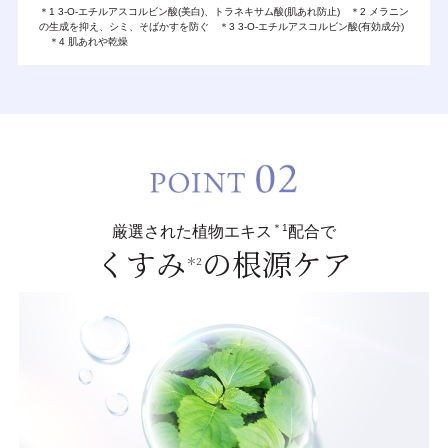
＊1 3-O-エチルアスコルビン酸(美白)、トラネキサム酸(肌あれ防止) ＊2 メラニン
の生成を抑え、シミ、そばかすを防ぐ ＊3 3-O-エチルアスコルビン酸(有効成分)
＊4 肌あれや乾燥
＊1
厳選された植物エキス
配合で
くすみ
の根源ケア
＊2