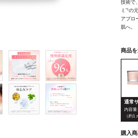
技術で
*1
ミ
の
アプロ
肌へ。
商品を
通常
内容量:
（約1
購入商