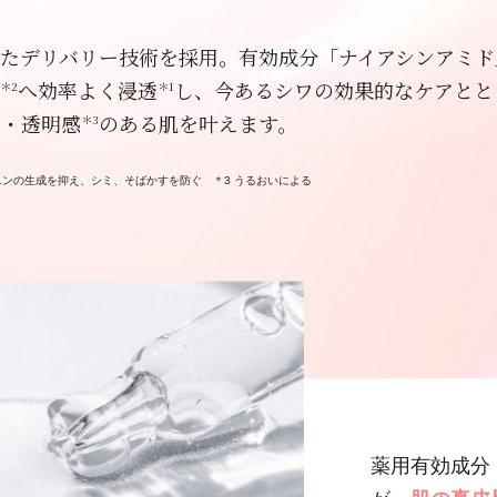
たデリバリー技術を採用。有効成分「ナイアシンアミド
へ効率よく浸透
し、今あるシワの効果的なケアとと
＊2
＊1
リ・透明感
のある肌を叶えます。
＊3
ラニンの生成を抑え、シミ、そばかすを防ぐ ＊3 うるおいによる
薬用有効成分