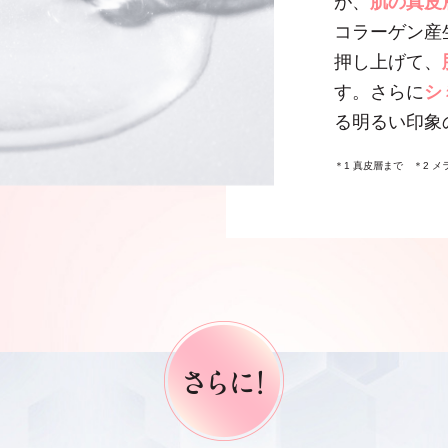
が、
肌の真皮
コラーゲン産
押し上げて、
す。さらに
シ
る明るい印象
＊1 真皮層まで ＊2 