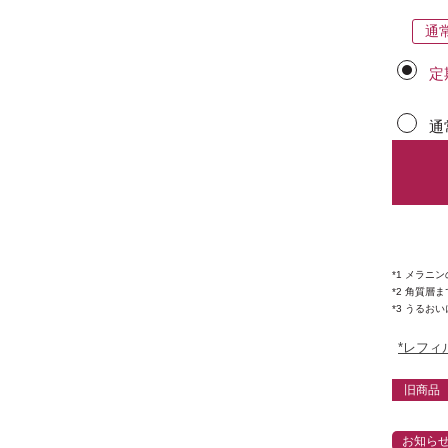
通
定
通
*1 メラニ
*2 角質層ま
*3 うるお
*レフィ
旧商品
お知ら