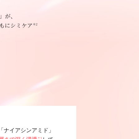
」が、
もにシミケア
＊2
「ナイアシンアミド」
＊1