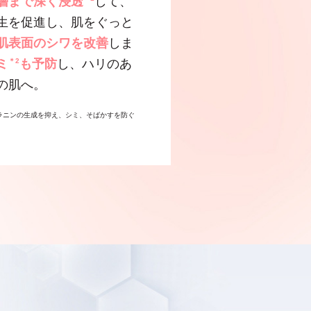
層まで深く浸透
して、
生を促進し、肌をぐっと
肌表面のシワを改善
しま
ミ
＊2
も予防
し、ハリのあ
の肌へ。
メラニンの生成を抑え、シミ、そばかすを防ぐ