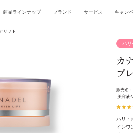
商品ラインナップ
ブランド
サービス
キャン
アリフト
テージ・ポイントプログラム
ベストコスメ受賞歴
商品一覧
商品の使い方
オールインワンの魅力
ショッピングガイド
ハリ
カ
プ
販売名：
[美容液
ハリ・
インワ