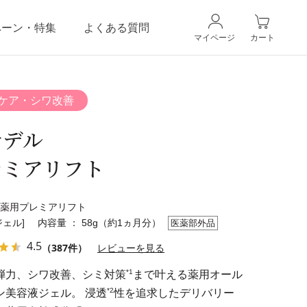
ペーン・特集
よくある質問
マイページ
カート
CANADELのこだわり
ギフトラッピングサービス
ケア・シワ改善
ナデル
レミアリフト
薬用プレミアリフト
ジェル]
内容量 ： 58g（約1ヵ月分）
医薬部外品
4.5
（387件）
レビューを見る
*1
弾力、シワ改善、シミ対策
まで叶える薬用オール
*2
ン美容液ジェル。 浸透
性を追求したデリバリー