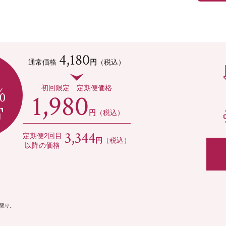
4,180
通常価格
円
（税込）
%
初回限定 定期便価格
1,980
F
円
（税込）
3,344
定期便2回目
円
（税込）
以降の価格
限り。
。