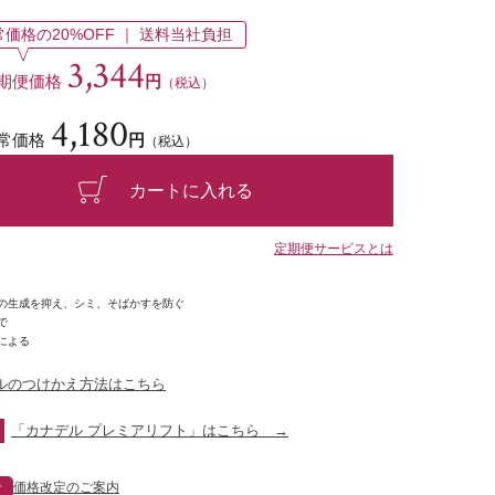
常価格の20%OFF ｜ 送料当社負担
3,344
期便価格
円
（税込）
4,180
常価格
円
（税込）
カートに入れる
定期便サービスとは
ンの生成を抑え、シミ、そばかすを防ぐ
で
いによる
ルのつけかえ方法はこちら
「カナデル プレミアリフト」はこちら →
せ
価格改定のご案内