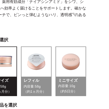
、薬用有効成分「ナイアシンアミド」をシワ、シ
元へ効率よく届けることをサポートします。確かな
*3
ーチで、ピンっと弾むようなハリ、透明感
のある
選択
サイズ
レフィル
ミニサイズ
内容量:10g
58g
内容量:58g
（約5日分）
ヵ月分）
（約1ヵ月分）
品を選択