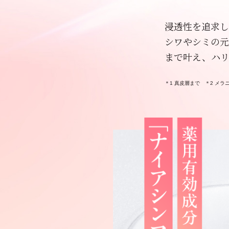
浸透性を追求し
シワやシミの元
まで叶え、ハ
＊1 真皮層まで ＊2 メ