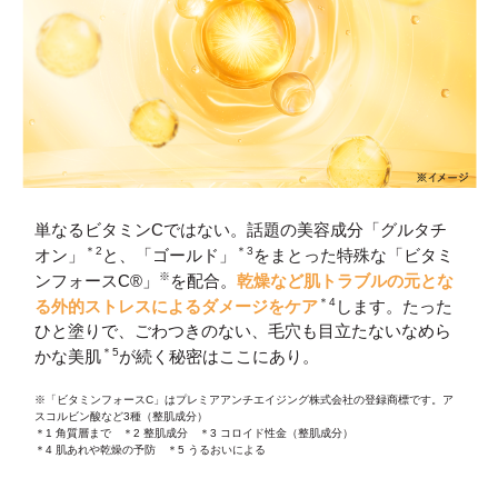
単なるビタミンCではない。話題の美容成分「グルタチ
＊2
＊3
オン」
と、「ゴールド」
をまとった特殊な「ビタミ
※
ンフォースC®」
を配合。
乾燥など肌トラブルの元とな
＊4
る外的ストレスによるダメージをケア
します。たった
ひと塗りで、ごわつきのない、毛穴も目立たないなめら
＊5
かな美肌
が続く秘密はここにあり。
※「ビタミンフォースC」はプレミアアンチエイジング株式会社の登録商標です。ア
スコルビン酸など3種（整肌成分）
＊1 角質層まで ＊2 整肌成分 ＊3 コロイド性金（整肌成分）
＊4 肌あれや乾燥の予防 ＊5 うるおいによる