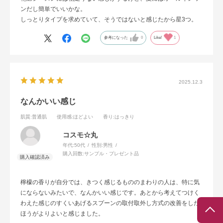
ンだし簡単でいいかな。
しっとりタイプを求めていて、そうではないと感じたから星3つ。
参考になった
0
Like!
1
2025.12.3
なんかいい感じ
肌質
:普通肌
使用感
:ほどよい
香り
:はっきり
コスモ☆丸
年代:
50代
性別:
男性
購入回数:
サンプル・プレゼント品
檸檬の香りが自分では、きつく感じるもののまわりの人は、特に気
にならないみたいで、なんかいい感じです。あとから考えてつけく
わえた感じのすくいあげるスプーンの取付取外し方式の改善をした
ほうがよりよいと感じました。