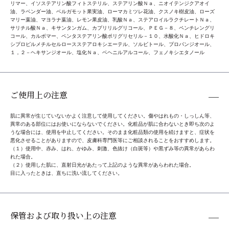
リマー、イソステアリン酸フィトステリル、ステアリン酸Ｎａ、ニオイテンジクアオイ
油、ラベンダー油、ベルガモット果実油、ローマカミツレ花油、クスノキ樹皮油、ローズ
マリー葉油、マヨラナ葉油、レモン果皮油、乳酸Ｎａ、ステアロイルラクチレートＮａ、
サリチル酸Ｎａ、キサンタンガム、カプリリルグリコール、ＰＥＧ－８、ペンチレングリ
コール、カルボマー、ペンタステアリン酸ポリグリセリル－１０、水酸化Ｎａ、ヒドロキ
シプロピルメチルセルロースステアロキシエーテル、ソルビトール、プロパンジオール、
１，２－ヘキサンジオール、塩化Ｎａ、ベヘニルアルコール、フェノキシエタノール
ご使用上の注意
肌に異常が生じていないかよく注意して使用してください。傷やはれもの・しっしん等、
異常のある部位にはお使いにならないでください。化粧品が肌に合わないとき即ち次のよ
うな場合には、使用を中止してください。そのまま化粧品類の使用を続けますと、症状を
悪化させることがありますので、皮膚科専門医等にご相談されることをおすすめします。
（１）使用中、赤み、はれ、かゆみ、刺激、色抜け（白斑等）や黒ずみ等の異常があらわ
れた場合。
（２）使用した肌に、直射日光があたって上記のような異常があらわれた場合。
目に入ったときは、直ちに洗い流してください。
保管および取り扱い上の注意