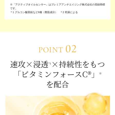
※「アクティブオイルセンサー」はプレミアアンチエイジング株式会社の登録商標
です。
＊1 グルコン酸亜鉛など6種（整肌成分） ＊2 乾燥による
速攻×浸透
×持続性をもつ
*1
「ビタミンフォースC®」
※
を配合