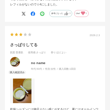
レフィルがないので☆4にしました。
参考になった
0
Like!
0
2026.2.3
さっぱりしてる
肌質
:普通肌
使用感
:さっぱり
香り
:ほどよい
no name
年代:
50代
性別:
女性
購入回数:
1回目
乾燥シーズンには物足りない感じがするけど、夏にはオールインワ