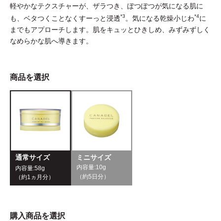
軽やかなテクスチャーが、ザラつき、ぽつぽつが気になる肌に
*3
*4
も、ベタつくことなくすーっと浸透
。気になる乾燥小じわ
に
までもアプローチします。肌をキュッとひきしめ、みずみずしく
なめらかな肌へ導きます。
商品を選択
あしたの美肌 | 美容情報を発信・キレイをサポートするWebメデ
ィア
通常サイズ
ミニサイズ
内容量:10g
内容量:58g
（約5日分）
（約1ヵ月分）
購入商品を選択