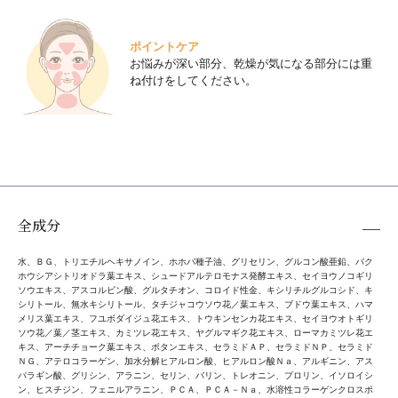
ポイントケア
お悩みが深い部分、乾燥が気になる部分には重
ね付けをしてください。
全成分
水、ＢＧ、トリエチルヘキサノイン、ホホバ種子油、グリセリン、グルコン酸亜鉛、バク
ホウシアシトリオドラ葉エキス、シュードアルテロモナス発酵エキス、セイヨウノコギリ
ソウエキス、アスコルビン酸、グルタチオン、コロイド性金、キシリチルグルコシド、キ
シリトール、無水キシリトール、タチジャコウソウ花／葉エキス、ブドウ葉エキス、ハマ
メリス葉エキス、フユボダイジュ花エキス、トウキンセンカ花エキス、セイヨウオトギリ
ソウ花／葉／茎エキス、カミツレ花エキス、ヤグルマギク花エキス、ローマカミツレ花エ
キス、アーチチョーク葉エキス、ボタンエキス、セラミドＡＰ、セラミドＮＰ、セラミド
ＮＧ、アテロコラーゲン、加水分解ヒアルロン酸、ヒアルロン酸Ｎａ、アルギニン、アス
パラギン酸、グリシン、アラニン、セリン、バリン、トレオニン、プロリン、イソロイシ
ン、ヒスチジン、フェニルアラニン、ＰＣＡ、ＰＣＡ－Ｎａ、水溶性コラーゲンクロスポ