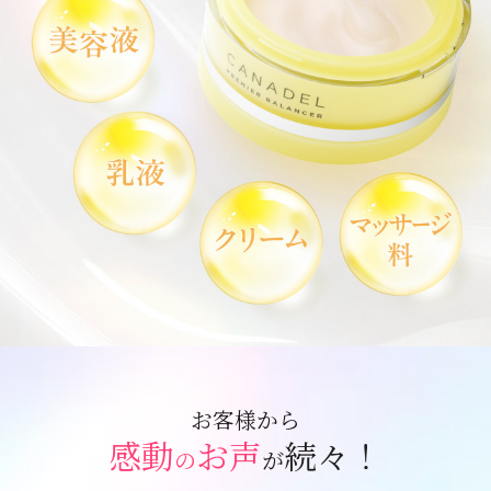
お客様から
感動
お声
続々！
の
が