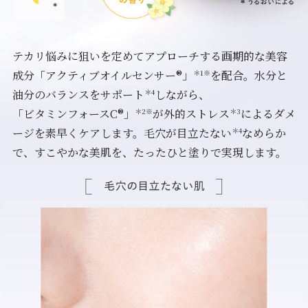
テカリ悩みに狙いを定めてアプローチする画期的な美容
＊1※
成分「アクティブオイルセンサー®」
を配合。水分と
＊4
油分のバランスをサポート
しながら、
＊2※
＊3
「ビタミンフォースC®」
が外的ストレス
によるダメ
＊4
ージを素早くケアします。毛穴が目立たない
なめらか
で、すこやかな美肌を、たったひと塗りで実現します。