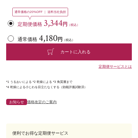
通常価格の20%OFF ｜ 送料当社負担
3,344
定期便価格
円
（税込）
4,180
通常価格
円
（税込）
カートに入れる
定期便サービスとは
*1 うるおいによる *2 乾燥による *3 角質層まで
*4 乾燥による小じわを目立たなくする（効能評価試験済）
お知らせ
価格改定のご案内
便利でお得な定期便サービス