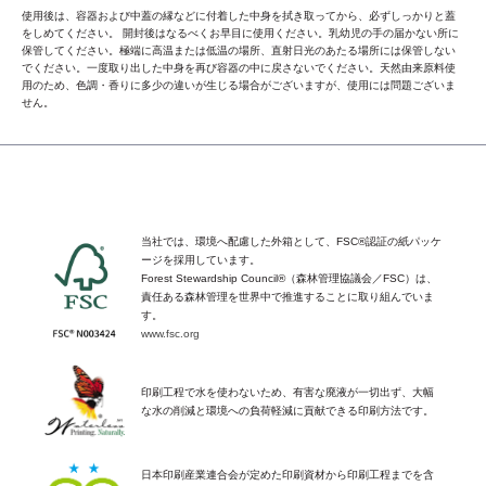
使用後は、容器および中蓋の縁などに付着した中身を拭き取ってから、必ずしっかりと蓋
をしめてください。 開封後はなるべくお早目に使用ください。乳幼児の手の届かない所に
保管してください。極端に高温または低温の場所、直射日光のあたる場所には保管しない
でください。一度取り出した中身を再び容器の中に戻さないでください。天然由来原料使
用のため、色調・香りに多少の違いが生じる場合がございますが、使用には問題ございま
せん。
当社では、環境へ配慮した外箱として、
FSC®
認証の紙パッケ
ージを採用しています。
Forest Stewardship Council®（森林管理協議会／FSC）は、
責任ある森林管理を世界中で推進することに取り組んでいま
す。
www.fsc.org
印刷工程で水を使わないため、有害な廃液が一切出ず、大幅
な水の削減と環境への負荷軽減に貢献できる印刷方法です。
日本印刷産業連合会が定めた印刷資材から印刷工程までを含