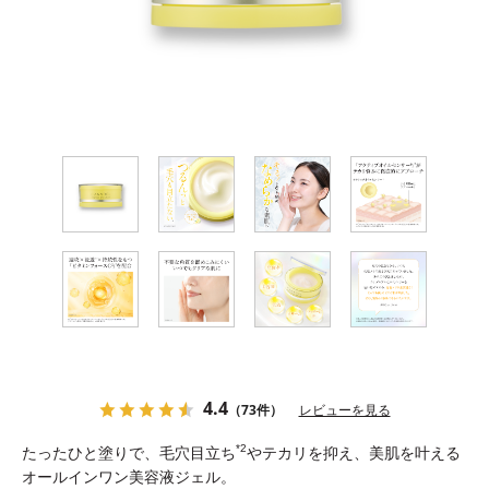
ブランドコンセプト
ベストコスメ受賞歴
オールインワンの魅力
CANADELのこだわり
定期便サービス
会員ステージ・ポイントプログラム
4.4
（73件）
レビューを見る
ショッピングガイド
*2
たったひと塗りで、毛穴目立ち
やテカリを抑え、美肌を叶える
オールインワン美容液ジェル。
ギフトラッピングサービス