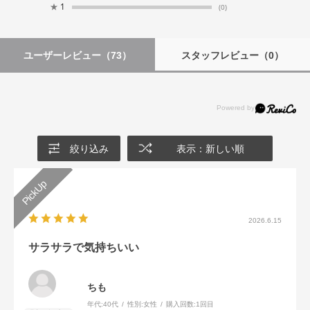
★
1
(0)
ユーザーレビュー
（73）
スタッフレビュー
（0）
絞り込み
表示：新しい順
2026.6.15
サラサラで気持ちいい
ちも
年代:
40代
性別:
女性
購入回数:
1回目